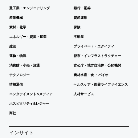
重工業・エンジニアリング
銀行・証券
産業機械
資産運用
素材・化学
保険
エネルギー・資源・鉱業
不動産
建設
プライベート・エクイティ
運輸・物流
都市・インフラストラクチャー
消費財・小売・流通
官公庁・地方自治体・公的機関
テクノロジー
農林水産・食 ・バイオ
情報通信
ヘルスケア・医薬ライフサイエンス
エンタテイメント&メディア
人材サービス
ホスピタリティ&レジャー
商社
インサイト