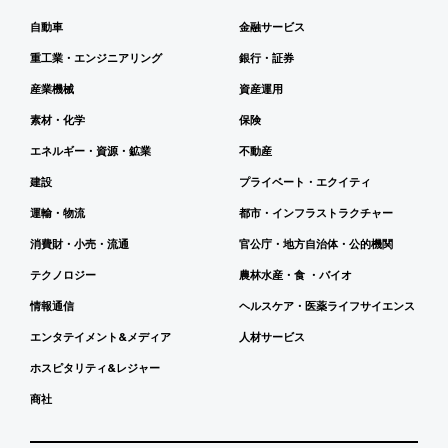
自動車
金融サービス
重工業・エンジニアリング
銀行・証券
産業機械
資産運用
素材・化学
保険
エネルギー・資源・鉱業
不動産
建設
プライベート・エクイティ
運輸・物流
都市・インフラストラクチャー
消費財・小売・流通
官公庁・地方自治体・公的機関
テクノロジー
農林水産・食 ・バイオ
情報通信
ヘルスケア・医薬ライフサイエンス
エンタテイメント&メディア
人材サービス
ホスピタリティ&レジャー
商社