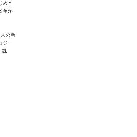
じめと
変革が
ンスの新
ロジー
、課