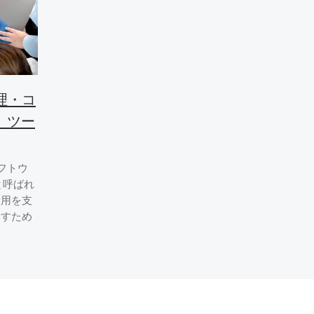
理・コ
）ツー
ソフトウ
と呼ばれ
活用を支
出すため
。