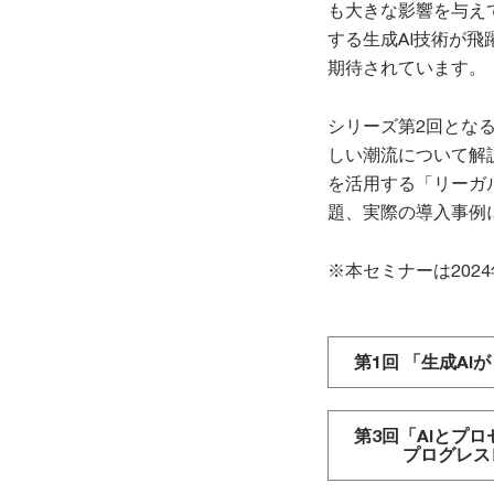
も大きな影響を与え
する生成AI技術が
期待されています。
シリーズ第2回とな
しい潮流について解
を活用する「リーガ
題、実際の導入事例
※本セミナーは202
第1回 「生成A
第3回「AIとプ
プログレス