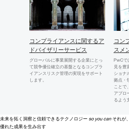
コンプライアンスに関するア
コン
ドバイザリーサービス
スメ
グローバルに事業展開する企業にとっ
PwC
て競争優位確立の基盤となるコンプラ
見を豊
イアンスリスク管理の実現をサポート
ショナ
します。
拠点・
ことで
アプロ
るよう
未来を拓く洞察と信頼できるテクノロジー
so you can
それが
優れた成果を生み出す