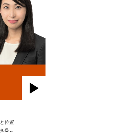
Play
Video
と位置
領域に