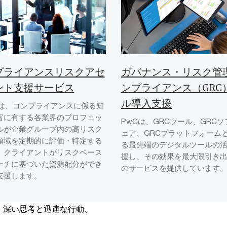
プライアンスリスクアセ
ガバナンス・リスク管
ント支援サービス
ンプライアンス（GRC
ル導入支援
では、コンプライアンスに係る知
富に有する各業界のプロフェッ
PwCは、GRCツール、GRC
ルが企業グループ内の高リスク
ェア、GRCプラットフォーム
領域を定期的に評価・特定する
る最先端のデジタルツールの
、クライアントがリスクベース
援し、その効果を最大限引き
ーチに基づいた資源配分ができ
のサービスを提供しています
支援します。
、深い思考と迅速な行動、