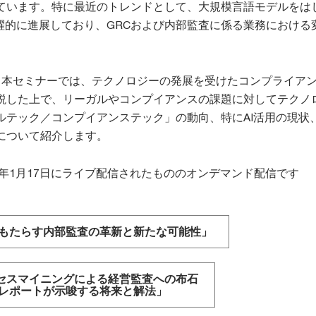
ています。特に最近のトレンドとして、大規模言語モデルをは
飛躍的に進展しており、GRCおよび内部監査に係る業務における
る本セミナーでは、テクノロジーの発展を受けたコンプライア
説した上で、リーガルやコンプイアンスの課題に対してテクノ
ルテック／コンプイアンステック」の動向、特にAI活用の現状
について紹介します。
4年1月17日にライブ配信されたもののオンデマンド配信です
Iがもたらす内部監査の革新と新たな可能性」
ロセスマイニングによる経営監査への布石
レポートが示唆する将来と解法」