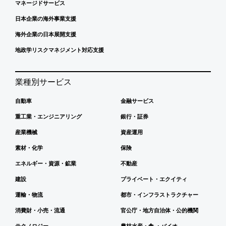
マネージドサービス
日本企業の海外事業支援
海外企業の日本展開支援
地政学リスクマネジメント対応支援
業種別サービス
自動車
金融サービス
重工業・エンジニアリング
銀行・証券
産業機械
資産運用
素材・化学
保険
エネルギー・資源・鉱業
不動産
建設
プライベート・エクイティ
運輸・物流
都市・インフラストラクチャー
消費財・小売・流通
官公庁・地方自治体・公的機関
テクノロジー
農林水産・食 ・バイオ