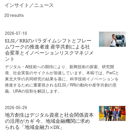
インサイト／ニュース
20 results
2026-07-10
ELSI／RRIのパラダイムシフトとフレー
ムワークの推進者達 産学共創による社
会変革とイノベーションリスクマネジメ
ント
デジタル・AI技術への期待により、新興技術の探索、研究開
発、社会実装のサイクルが加速しています。本稿では、PwCと
東北大学の共同研究の結果を基に、科学技術イノベーションを
推進するために重要視されるELSI／RRIの動向や産学共創の意
義、URAの役割を解説します。
2026-05-29
地方創生はデジタル資産と社会関係資本
の活用がカギ 今、地域金融機関に求め
られる「地域金融力×DX」