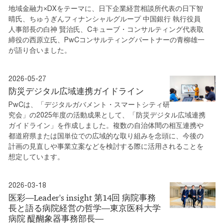
地域金融力×DXをテーマに、日下企業経営相談所代表の日下智
晴氏、ちゅうぎんフィナンシャルグループ 中国銀行 執行役員
人事部長の白神 賢治氏、Cキューブ・コンサルティング代表取
締役の西原立氏、PwCコンサルティングパートナーの青柳雄一
が語り合いました。
2026-05-27
防災デジタル広域連携ガイドライン
PwCは、「デジタルガバメント・スマートシティ研
究会」の2025年度の活動成果として、「防災デジタル広域連携
ガイドライン」を作成しました。複数の自治体間の相互連携や
都道府県または国単位での広域的な取り組みを念頭に、今後の
計画の見直しや事業立案などを検討する際に活用されることを
想定しています。
2026-03-18
医彩―Leader's insight 第14回 病院事務
長と語る病院経営の哲学―東京医科大学
病院 醍醐象器事務部長―