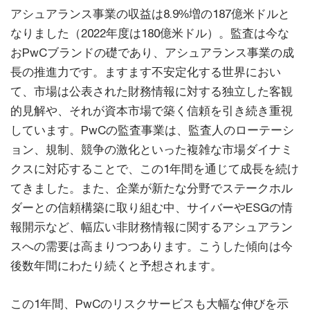
アシュアランス事業の収益は8.9%増の187億米ドルと
なりました（2022年度は180億米ドル）。監査は今な
おPwCブランドの礎であり、アシュアランス事業の成
長の推進力です。ますます不安定化する世界におい
て、市場は公表された財務情報に対する独立した客観
的見解や、それが資本市場で築く信頼を引き続き重視
しています。PwCの監査事業は、監査人のローテーシ
ョン、規制、競争の激化といった複雑な市場ダイナミ
クスに対応することで、この1年間を通じて成長を続け
てきました。また、企業が新たな分野でステークホル
ダーとの信頼構築に取り組む中、サイバーやESGの情
報開示など、幅広い非財務情報に関するアシュアラン
スへの需要は高まりつつあります。こうした傾向は今
後数年間にわたり続くと予想されます。
この1年間、PwCのリスクサービスも大幅な伸びを示