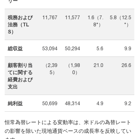
リー
税務および
11,767
11,577
1.6（7.
5.8（12.5
法務（TL
8*）
*）
S）
総収益
53,094
50,294
5.6
9.9
顧客割り当
（2,39
（1,98
21.0
26.6
てに関する
5）
0）
経費および
支出
純利益
50,699
48,314
4.9
9.2
恒常為替レートによる変動率は、米ドルの為替レート
の影響を除いた現地通貨ベースの成長率を反映してい