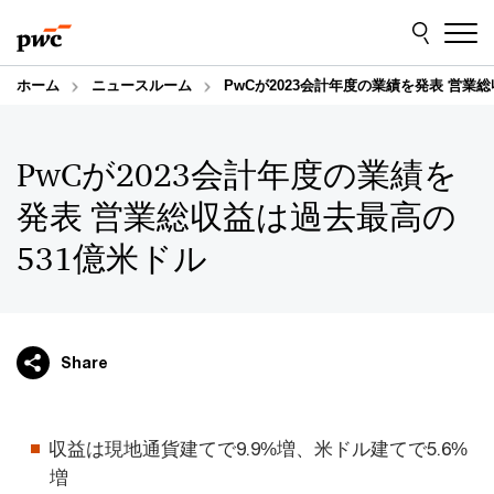
Skip
Skip
to
to
content
footer
ホーム
ニュースルーム
PwCが2023会計年度の業績を発表 営業
PwCが2023会計年度の業績を
発表 営業総収益は過去最高の
531億米ドル
Share
収益は現地通貨建てで9.9%増、米ドル建てで5.6%
増