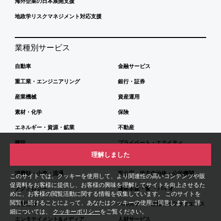
海外企業の日本展開支援
地政学リスクマネジメント対応支援
業種別サービス
自動車
金融サービス
重工業・エンジニアリング
銀行・証券
産業機械
資産運用
素材・化学
保険
エネルギー・資源・鉱業
不動産
建設
プライベート・エクイティ
理解しました
運輸・物流
都市・インフラストラクチャー
消費財・小売・流通
官公庁・地方自治体・公的機関
このサイトでは、クッキーを使用して、より関連性の高いコンテンツや販
促資料をお客様に提供し、お客様の興味を理解してサイトを向上させるた
テクノロジー
農林水産・食 ・バイオ
めに、お客様の閲覧活動に関する情報を収集しています。 このサイトを
閲覧し続けることによって、あなたはクッキーの使用に同意します。 詳
情報通信
ヘルスケア・医薬ライフサイエンス
細については、
クッキーポリシー
をご覧ください。
エンタテイメント&メディア
人材サービス