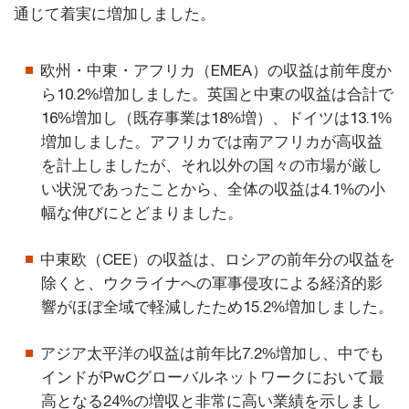
通じて着実に増加しました。
欧州・中東・アフリカ（EMEA）の収益は前年度か
ら10.2%増加しました。英国と中東の収益は合計で
16%増加し（既存事業は18%増）、ドイツは13.1%
増加しました。アフリカでは南アフリカが高収益
を計上しましたが、それ以外の国々の市場が厳し
い状況であったことから、全体の収益は4.1%の小
幅な伸びにとどまりました。
中東欧（CEE）の収益は、ロシアの前年分の収益を
除くと、ウクライナへの軍事侵攻による経済的影
響がほぼ全域で軽減したため15.2%増加しました。
アジア太平洋の収益は前年比7.2%増加し、中でも
インドがPwCグローバルネットワークにおいて最
高となる24%の増収と非常に高い業績を示しまし