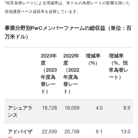
*恒常為替レートによる増減率は、米ドルの為替レートの影響を除いた
現地通貨ベース成長率を反映しています。
事業分野別PwCメンバーファームの総収益（単位：百
万米ドル）
2023年
2022年
増減率
増減率
度
度
（%）
（%、恒
（2023
（2022
常為替レ
年度為
年度為
ート）
替レー
替レー
ト）
ト）
アシュアラ
18,728
18,009
4.0
8.9
ンス
アドバイザ
22,599
20,708
9.1
13.0