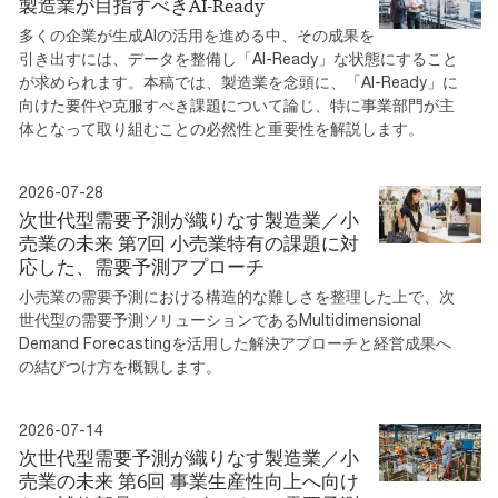
製造業が目指すべきAI-Ready
多くの企業が生成AIの活用を進める中、その成果を
引き出すには、データを整備し「AI-Ready」な状態にすること
が求められます。本稿では、製造業を念頭に、「AI-Ready」に
向けた要件や克服すべき課題について論じ、特に事業部門が主
体となって取り組むことの必然性と重要性を解説します。
2026-07-28
次世代型需要予測が織りなす製造業／小
売業の未来 第7回 小売業特有の課題に対
応した、需要予測アプローチ
小売業の需要予測における構造的な難しさを整理した上で、次
世代型の需要予測ソリューションであるMultidimensional
Demand Forecastingを活用した解決アプローチと経営成果へ
の結びつけ方を概観します。
2026-07-14
次世代型需要予測が織りなす製造業／小
売業の未来 第6回 事業生産性向上へ向け