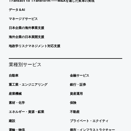
Transact to Transform ――M&Aを通じた変革の実現
データ＆AI
マネージドサービス
日本企業の海外事業支援
海外企業の日本展開支援
地政学リスクマネジメント対応支援
業種別サービス
自動車
金融サービス
重工業・エンジニアリング
銀行・証券
産業機械
資産運用
素材・化学
保険
エネルギー・資源・鉱業
不動産
建設
プライベート・エクイティ
運輸・物流
都市・インフラストラクチャー