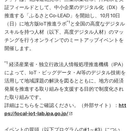
証フィールドとして、中小企業のデジタル化（DX）を
推進する「ふるさとCo-LEAD」を開始し、10月10日
*1
（日）に地方版IoT推進ラボ
と全国の高度なデジタル
スキルを持つ人材（以下、高度デジタル人材）のマッ
チングを行うオンラインでのミートアップイベントを
開催します。
*1
経済産業省・独立行政法人情報処理推進機構（IPA）
によって、IoT・ビッグデータ・AI等のデジタル技術を
活用して地域課題の解決を図るとともに、地方の経済
発展を推進する取り組みを支援する目的で制度化され
た取り組みです。
詳細はこちらをご確認ください。（外部サイト）：
htt
ps://local-iot-lab.ipa.go.jp/
イベントの冒頭（以下プログラムの#1～#3）につい