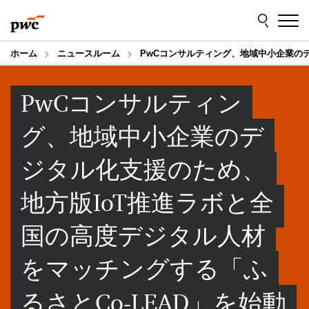
Skip
Skip
to
to
content
footer
ホーム
ニュースルーム
PwCコンサルティング、地域中小企業のデ
PwCコンサルティン
グ、地域中小企業のデ
ジタル化支援のため、
地方版IoT推進ラボと全
国の高度デジタル人材
をマッチングする「ふ
るさとCo-LEAD」を始動