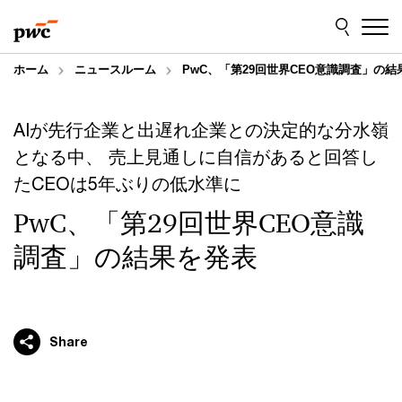
Skip
Skip
to
to
content
footer
ホーム
ニュースルーム
PwC、「第29回世界CEO意識調査」の結
AIが先行企業と出遅れ企業との決定的な分水嶺
となる中、 売上見通しに自信があると回答し
たCEOは5年ぶりの低水準に
PwC、「第29回世界CEO意識
調査」の結果を発表
Share