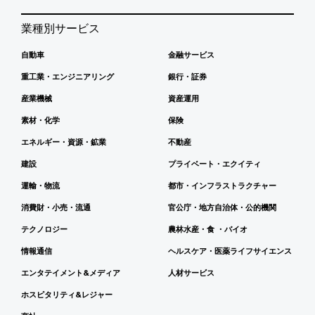
業種別サービス
自動車
金融サービス
重工業・エンジニアリング
銀行・証券
産業機械
資産運用
素材・化学
保険
エネルギー・資源・鉱業
不動産
建設
プライベート・エクイティ
運輸・物流
都市・インフラストラクチャー
消費財・小売・流通
官公庁・地方自治体・公的機関
テクノロジー
農林水産・食 ・バイオ
情報通信
ヘルスケア・医薬ライフサイエンス
エンタテイメント&メディア
人材サービス
ホスピタリティ&レジャー