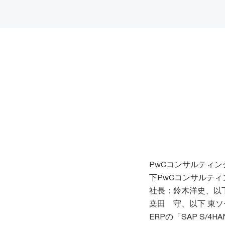
PwCコンサルティ
下PwCコンサルテ
社長：鈴木洋史、以
桒田 守、以下 東
ERPの「SAP S/