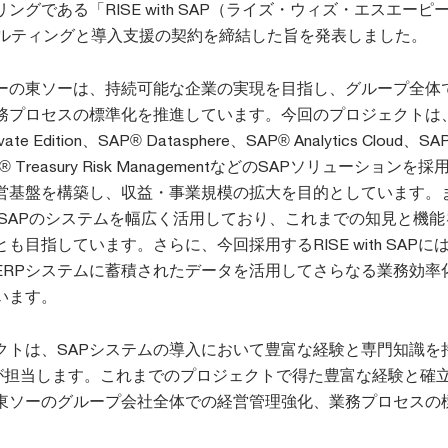
ングである「RISE with SAP（ライズ・ウィズ・エスエーピ
サルティングと導入支援の契約を締結した旨を発表しました。
ーの東ソーは、持続可能な企業の実現を目指し、グループ全体
務プロセスの標準化を推進しています。今回のプロジェクトは、
ivate Edition、SAP® Datasphere、SAP® Analytics Cloud、SA
SAP ® Treasury Risk ManagementなどのSAPソリューションを
営基盤を構築し、収益・事業規模の拡大を目的としています。
らSAPのシステムを幅広く活用しており、これまでの知見と機
目指しています。さらに、今回採用するRISE with SAPには
ERPシステムに蓄積されたデータを活用してさらなる業務効率
います。
クトは、SAPシステムの導入において豊富な経験と専門知識を
が担当します。これまでのプロジェクトで得た豊富な経験と確
東ソーのグループ会社全体での経営管理強化、業務プロセスの