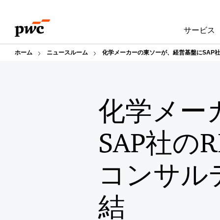
Skip
Skip
to
to
サービス
content
footer
ホーム
ニュースルーム
化学メーカーの東ソーが、経営基盤にSAP社の
化学メー
SAP社のR
コンサル
結