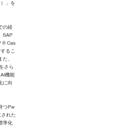
ー）」を
での経
SAP
P ® Cas
採用するこ
また、
能をさら
AI機能
化に向
持つPw
立された
標準化