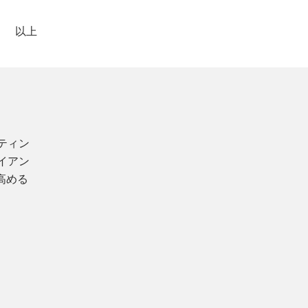
以上
ティン
イアン
高める