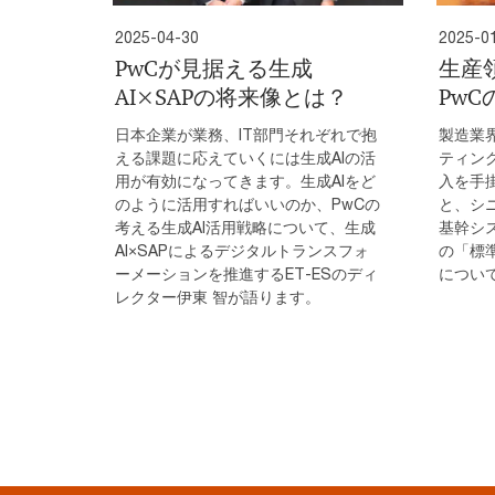
2025-04-30
2025-0
PwCが見据える生成
生産
AI×SAPの将来像とは？
Pw
日本企業が業務、IT部門それぞれで抱
製造業
える課題に応えていくには生成AIの活
ティン
用が有効になってきます。生成AIをど
入を手
のように活用すればいいのか、PwCの
と、シ
考える生成AI活用戦略について、生成
基幹シ
AI×SAPによるデジタルトランスフォ
の「標
ーメーションを推進するET-ESのディ
につい
レクター伊東 智が語ります。