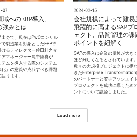
1-07
2024-02-15
領域へのERP導入、
会社規模によって難易
Cの強みとは
飛躍的に高まるSAPプ
ェクト。品質管理の課
界出身で、現在はPwCコンサル
ポイントを紐解く
グで製造業を対象としたERP導
掛けるディレクター佐田桂之介
SAPの導入は企業の規模が大き
ニアマネージャー尾中隆喜が、
ほど難しくなるとされています
ステムを導入する際のシステム
数々の大規模プロジェクトに携
準化」の意義や克服すべき課題
きたEnterprise Transformati
て語ります。
のパートナーと若手アソシエイ
プロジェクトを成功に導くため
ントについて議論しました。
Load more