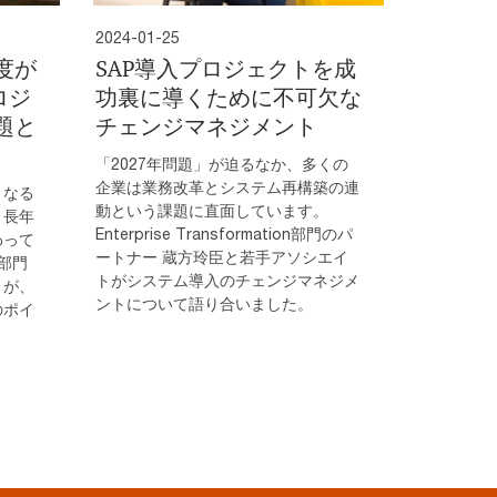
2024-01-25
度が
SAP導入プロジェクトを成
ロジ
功裏に導くために不可欠な
題と
チェンジマネジメント
「2027年問題」が迫るなか、多くの
企業は業務改革とシステム再構築の連
くなる
動という課題に直面しています。
。長年
Enterprise Transformation部門のパ
わって
ートナー 蔵方玲臣と若手アソシエイ
on部門
トがシステム導入のチェンジマネジメ
トが、
ントについて語り合いました。
のポイ