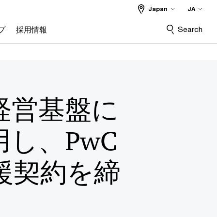
Japan
JA
Search
プ
採用情報
経営基盤に
採用し、PwC
援契約を締