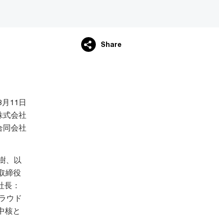
Share
3月11日
株式会社
合同会社
樹、以
取締役
社長：
ラウド
を中核と