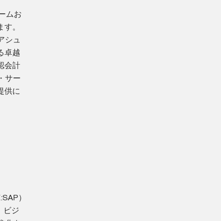
ァームお
ます。
アシュ
る卓越
認会計
・サー
提供に
:SAP）
、ビジ