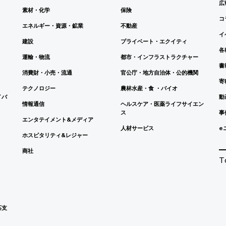
広
素材・化学
保険
コ
エネルギー・資源・鉱業
不動産
イ
建設
プライベート・エクイティ
各
運輸・物流
都市・インフラストラクチャー
書
消費財・小売・流通
官公庁・地方自治体・公的機関
寄
テクノロジー
農林水産・食 ・バイオ
イバ
動
情報通信
ヘルスケア・医薬ライフサイエン
ス
事
エンタテイメント&メディア
人材サービス
e
ホスピタリティ&レジャー
商社
T
応支