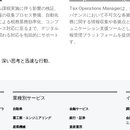
ル課税実施に伴う影響の検証、
Tax Operations Manager
報の収集プロセス整備、自動化
バナンスにおいて不可欠な各
による税務業務効率化、コンプ
務に関する情報収集や各拠点
ンス対応に至るまで、デジタル
ュニケーション支援ツールと
関わる対応を包括的にサポート
報管理プラットフォームを提
。
す。
、深い思考と迅速な行動、
業種別サービス
アラ
自動車
金融サービス
調
重工業・エンジニアリング
銀行・証券
会
ニ
産業機械
資産運用