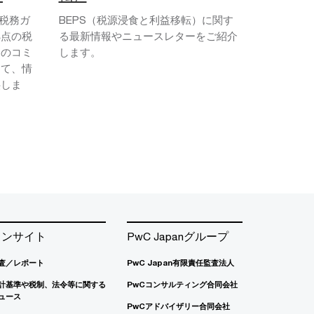
は、税務ガ
BEPS（税源浸食と利益移転）に関す
拠点の税
る最新情報やニュースレターをご紹介
とのコミ
します。
して、情
供しま
インサイト
PwC Japanグループ
査／レポート
PwC Japan有限責任監査法人
計基準や税制、法令等に関する
PwCコンサルティング合同会社
ュース
PwCアドバイザリー合同会社