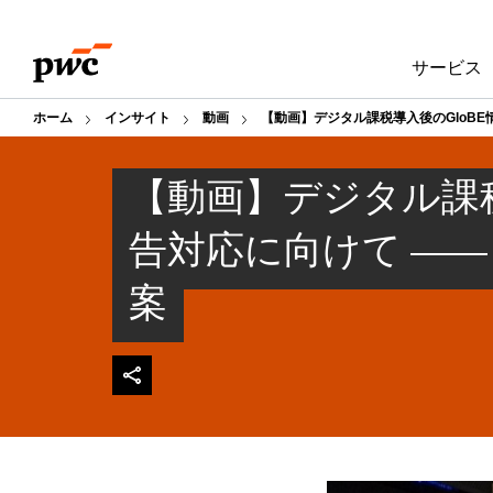
Skip
Skip
to
to
サービス
content
footer
ホーム
インサイト
動画
【動画】デジタル課税導入後のGloBE
【動画】デジタル課税
告対応に向けて ――
案