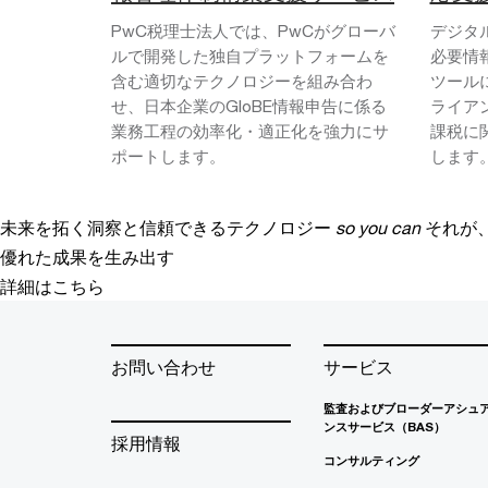
PwC税理士法人では、PwCがグローバ
デジタ
ルで開発した独自プラットフォームを
必要情
含む適切なテクノロジーを組み合わ
ツール
せ、日本企業のGloBE情報申告に係る
ライア
業務工程の効率化・適正化を強力にサ
課税に
ポートします。
します
未来を拓く洞察と信頼できるテクノロジー
so you can
それが
優れた成果を生み出す
詳細はこちら
お問い合わせ
サービス
監査およびブローダーアシュ
ンスサービス（BAS）
採用情報
コンサルティング