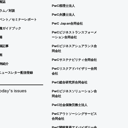
報誌
PwC税理士法人
ラム／対談
PwC弁護士法人
ベント／セミナーレポート
PwC Japan合同会社
種ガイドブック
PwCビジネストランスフォーメ
籍
ーション合同会社
稿記事
PwCビジネスアシュアランス合
同会社
画
PwCサステナビリティ合同会社
例紹介
PwCリスクアドバイザリー合同
ニュースレター配信登録
会社
PwC総合研究所合同会社
oday's issues
PwCビジネスソリューション合
同会社
PwC社会保険労務士法人
PwCアウトソーシングサービス
合同会社
PwC関税貿易アドバイザリー合