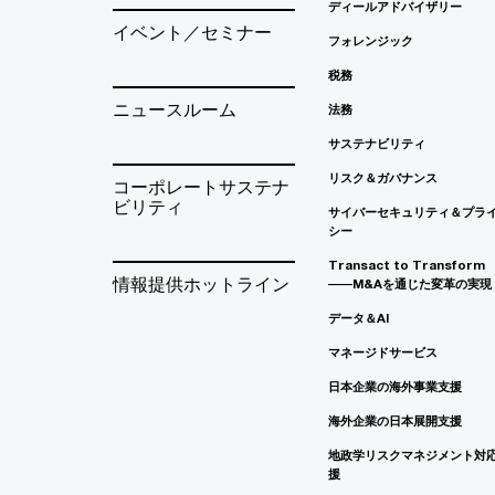
ディールアドバイザリー
イベント／セミナー
フォレンジック
税務
ニュースルーム
法務
サステナビリティ
リスク＆ガバナンス
コーポレートサステナ
ビリティ
サイバーセキュリティ＆プラ
シー
Transact to Transform
情報提供ホットライン
――M&Aを通じた変革の実現
データ＆AI
マネージドサービス
日本企業の海外事業支援
海外企業の日本展開支援
地政学リスクマネジメント対
援