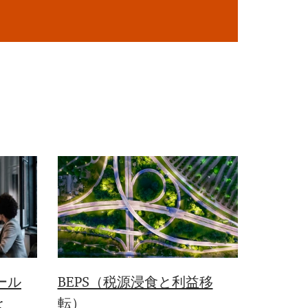
ール
BEPS（税源浸食と利益移
r
転）