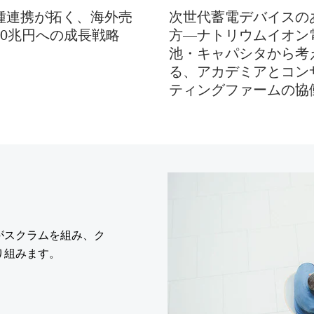
種連携が拓く、海外売
次世代蓄電デバイスの
20兆円への成長戦略
方―ナトリウムイオン
池・キャパシタから考
る、アカデミアとコン
ティングファームの協
がスクラムを組み、ク
り組みます。