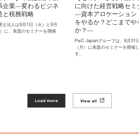
系企業—変わるビジネ
に向けた経営戦略セミ
造と税務戦略
―資本アロケーション
をやるか？どこまでや
理士法人は9月1日（火）と9月
か？―
木）に、表題のセミナーを開催
。
PwC Japanグループは、8月31
（月）に表題のセミナーを開催
す。
Load more
View all