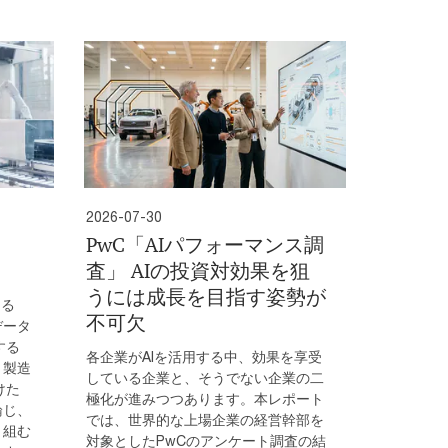
2026-07-30
PwC「AIパフォーマンス調
査」 AIの投資対効果を狙
うには成長を目指す姿勢が
める
不可欠
データ
する
各企業がAIを活用する中、効果を享受
、製造
している企業と、そうでない企業の二
けた
極化が進みつつあります。本レポート
論じ、
では、世界的な上場企業の経営幹部を
り組む
対象としたPwCのアンケート調査の結