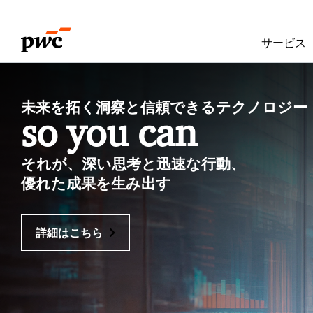
Skip
Skip
to
to
サービス
content
footer
P
未来を拓く洞察と信頼できるテクノロジー
w
so you can
C
それが、深い思考と迅速な行動、
J
優れた成果を生み出す
a
詳細はこちら
p
a