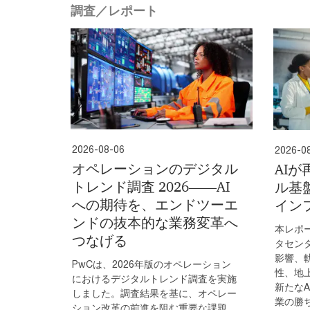
調査／レポート
2026-08-06
2026-0
オペレーションのデジタル
AI
トレンド調査 2026――AI
ル基
への期待を、エンドツーエ
イン
ンドの抜本的な業務変革へ
本レポ
つなげる
タセン
影響、
PwCは、2026年版のオペレーション
性、地
におけるデジタルトレンド調査を実施
新たな
しました。調査結果を基に、オペレー
業の勝
ション改革の前進を阻む重要な課題