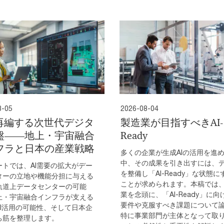
8-05
2026-08-04
が再編する次世代デジタ
製造業が目指すべきAI-
盤――地上・宇宙融合
Ready
フラと日本の産業戦略
多くの企業が生成AIの活用を進
中、その成果を引き出すには、
ートでは、AI需要の拡大がデー
を整備し「AI-Ready」な状態に
ターの立地や機能分担に与える
ことが求められます。本稿では
軌道上データセンターの可能
業を念頭に、「AI-Ready」に向
上・宇宙融合インフラが支える
要件や克服すべき課題について
AI活用の可能性、そして日本企
特に事業部門が主体となって取
ち筋を整理します。