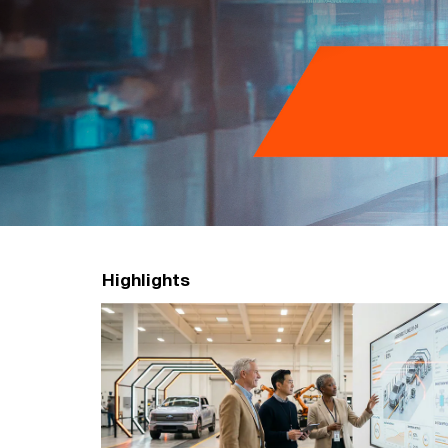
n
グ
ル
ー
プ
Highlights