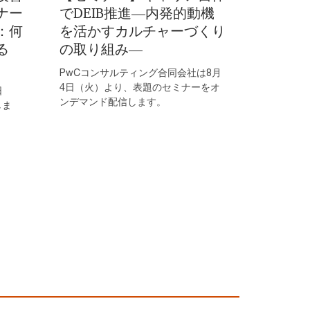
ナー
でDEIB推進―内発的動機
：何
を活かすカルチャーづくり
る
の取り組み―
PwCコンサルティング合同会社は8月
4日（火）より、表題のセミナーをオ
日
ンデマンド配信します。
しま