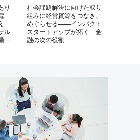
あり
社会課題解決に向けた取り
電
組みに経営資源をつなぎ、
え
めぐらせる――インパクト
サル
スタートアップが拓く、金
働―
融の次の役割