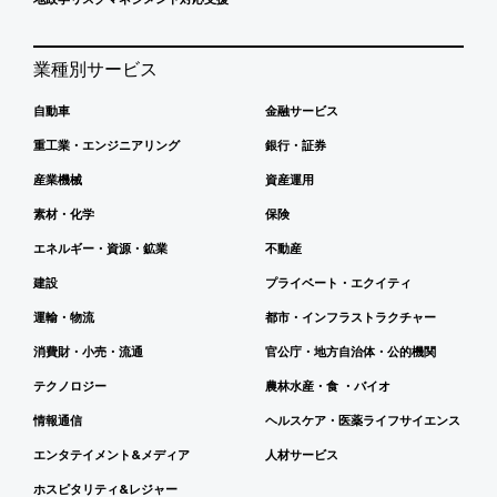
業種別サービス
自動車
金融サービス
重工業・エンジニアリング
銀行・証券
産業機械
資産運用
素材・化学
保険
エネルギー・資源・鉱業
不動産
建設
プライベート・エクイティ
運輸・物流
都市・インフラストラクチャー
消費財・小売・流通
官公庁・地方自治体・公的機関
テクノロジー
農林水産・食 ・バイオ
情報通信
ヘルスケア・医薬ライフサイエンス
エンタテイメント&メディア
人材サービス
ホスピタリティ&レジャー