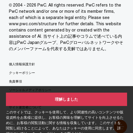
© 2004 - 2026 PwC. All rights reserved. PwC refers to the
PwC network and/or one or more of its member firms,
each of which is a separate legal entity. Please see
www.pwc.com/structure for further details. This website
contains content generated by or created with the
assistance of AI. 当サイト上の記事やコラムで述べている内
容はPwC Japanグループ、PwCグローバルネットワークやそ
のメンバーファームを代表する見解ではありません。
個人情報保護方針
クッキーポリシー
免責事項
ソーシャルメディアポリシー
特定商取引法に基づく表示
理解しました
サイト運営者について
このサイトでは、クッキーを使用して、より関連性の高いコンテンツや販
サイトマップ
促資料をお客様に提供し、お客様の興味を理解してサイトを向上させるた
めに、お客様の閲覧活動に関する情報を収集しています。 このサイトを
閲覧し続けることによって、あなたはクッキーの使用に同意します。 詳