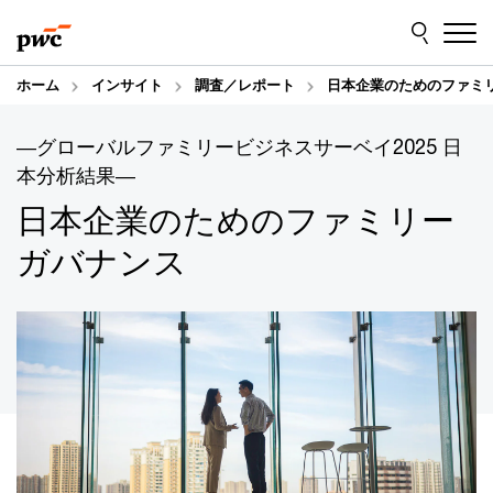
Skip
Skip
to
to
content
footer
ホーム
インサイト
調査／レポート
日本企業のためのファミリ
―グローバルファミリービジネスサーベイ2025 日
本分析結果―
日本企業のためのファミリー
ガバナンス