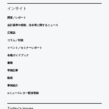
インサイト
調査／レポート
会計基準や税制、法令等に関するニュース
広報誌
コラム／対談
イベント／セミナーレポート
各種ガイドブック
書籍
寄稿記事
動画
事例紹介
eニュースレター配信登録
Today's issues