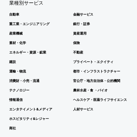
業種別サービス
自動車
金融サービス
重工業・エンジニアリング
銀行・証券
産業機械
資産運用
素材・化学
保険
エネルギー・資源・鉱業
不動産
建設
プライベート・エクイティ
運輸・物流
都市・インフラストラクチャー
消費財・小売・流通
官公庁・地方自治体・公的機関
テクノロジー
農林水産・食 ・バイオ
情報通信
ヘルスケア・医薬ライフサイエンス
エンタテイメント&メディア
人材サービス
ホスピタリティ&レジャー
商社