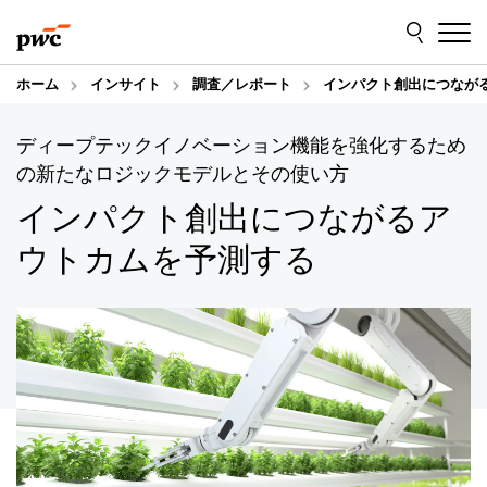
Skip
Skip
to
to
content
footer
ホーム
インサイト
調査／レポート
インパクト創出につなが
ディープテックイノベーション機能を強化するため
の新たなロジックモデルとその使い方
インパクト創出につながるア
ウトカムを予測する