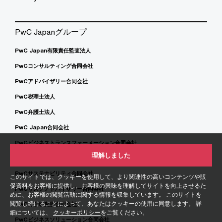
PwC Japanグループ
PwC Japan有限責任監査法人
PwCコンサルティング合同会社
PwCアドバイザリー合同会社
PwC税理士法人
PwC弁護士法人
PwC Japan合同会社
PwCビジネストランスフォーメーション合同会社
理解しました
PwCビジネスアシュアランス合同会社
PwCサステナビリティ合同会社
このサイトでは、クッキーを使用して、より関連性の高いコンテンツや販
促資料をお客様に提供し、お客様の興味を理解してサイトを向上させるた
PwCリスクアドバイザリー合同会社
めに、お客様の閲覧活動に関する情報を収集しています。 このサイトを
閲覧し続けることによって、あなたはクッキーの使用に同意します。 詳
PwC総合研究所合同会社
細については、
クッキーポリシー
をご覧ください。
PwCビジネスソリューション合同会社