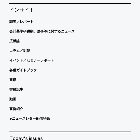
インサイト
調査／レポート
会計基準や税制、法令等に関するニュース
広報誌
コラム／対談
イベント／セミナーレポート
各種ガイドブック
書籍
寄稿記事
動画
事例紹介
eニュースレター配信登録
Today's issues