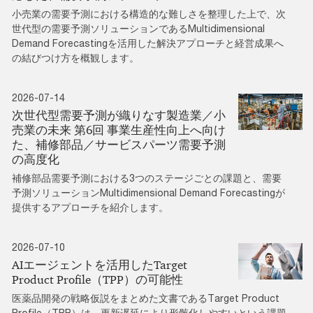
小売業の需要予測における構造的な難しさを整理した上で、次
世代型の需要予測ソリューションであるMultidimensional
Demand Forecastingを活用した解決アプローチと経営成果へ
の結びつけ方を概観します。
2026-07-14
次世代型需要予測が織りなす製造業／小
売業の未来 第6回 事業生産性向上へ向け
た、補修部品／サービスパーツ需要予測
の高度化
補修部品需要予測における3つのステージごとの課題と、需要
予測ソリューションMultidimensional Demand Forecastingが
提供するアプローチを紹介します。
2026-07-10
AIエージェントを活用したTarget
Product Profile（TPP）の可能性
医薬品開発の戦略仮説をまとめた文書であるTarget Product
Profile（TPP）は、更新遅延により形骸化しやすいという課題