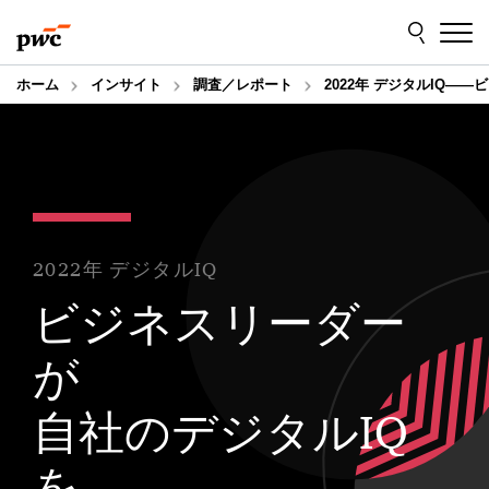
Skip
Skip
to
to
content
footer
ホーム
インサイト
調査／レポート
2022年 デジタルIQ―
2022年 デジタルIQ
ビジネスリーダー
が
自社のデジタルIQ
を