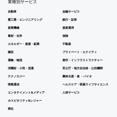
業種別サービス
自動車
金融サービス
重工業・エンジニアリング
銀行・証券
産業機械
資産運用
素材・化学
保険
エネルギー・資源・鉱業
不動産
建設
プライベート・エクイティ
運輸・物流
都市・インフラストラクチャー
消費財・小売・流通
官公庁・地方自治体・公的機関
テクノロジー
農林水産・食 ・バイオ
情報通信
ヘルスケア・医薬ライフサイエンス
エンタテイメント&メディア
人材サービス
ホスピタリティ&レジャー
商社