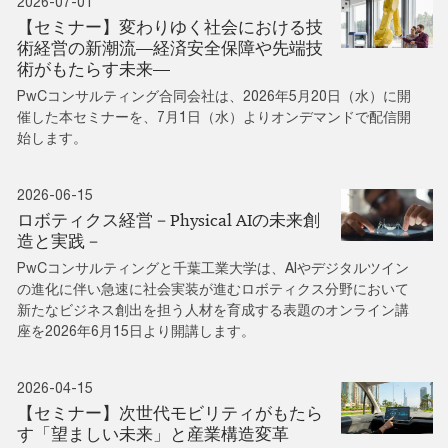
2026-07-01
【セミナー】変わりゆく社会における技
術経営の新潮流―経済安全保障や先端技
術がもたらす未来―
PwCコンサルティング合同会社は、2026年5月20日（水）に開
催した本セミナーを、7月1日（水）よりオンデマンドで配信開
始します。
2026-06-15
ロボティクス経営－Physical AIの未来創
造と実践－
PwCコンサルティングと千葉工業大学は、AIやデジタルツイン
の進化に伴い急速に社会実装が進むロボティクス分野において
新たなビジネス創出を担う人材を育成する表題のオンライン講
座を2026年6月15日より開講します。
2026-04-15
【セミナー】次世代モビリティがもたら
す「望ましい未来」と産業構造変革