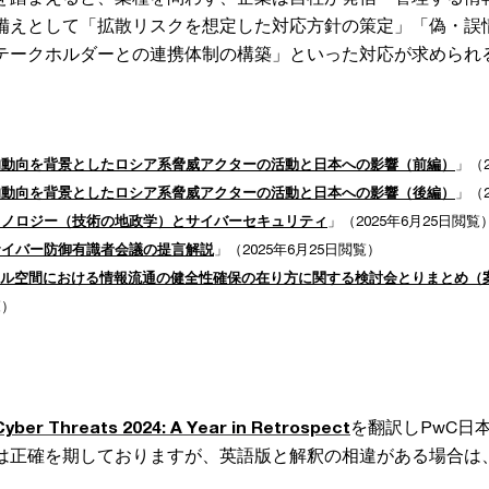
備えとして「拡散リスクを想定した対応方針の策定」「偽・誤
テークホルダーとの連携体制の構築」といった対応が求められ
的動向を背景としたロシア系脅威アクターの活動と日本への影響（前編）
」（2
的動向を背景としたロシア系脅威アクターの活動と日本への影響（後編）
」（2
クノロジー（技術の地政学）とサイバーセキュリティ
」（2025年6月25日閲覧
サイバー防御有識者会議の提言解説
」（2025年6月25日閲覧）
ル空間における情報流通の健全性確保の在り方に関する検討会とりまとめ（
覧）
Cyber Threats 2024: A Year in Retrospect
を翻訳しPwC日
は正確を期しておりますが、英語版と解釈の相違がある場合は