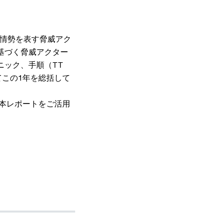
の情勢を表す脅威アク
基づく脅威アクター
ニック、手順（TT
この1年を総括して
ひ本レポートをご活用