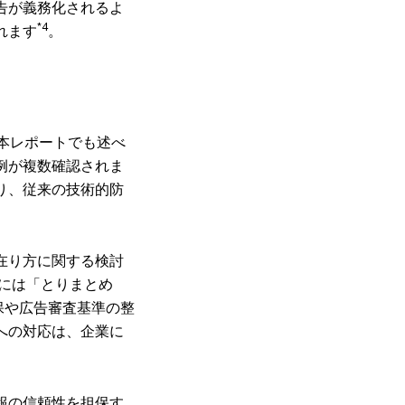
告が義務化されるよ
*4
れます
。
、本レポートでも述べ
例が複数確認されま
り、従来の技術的防
在り方に関する検討
年には「とりまとめ
保や広告審査基準の整
への対応は、企業に
報の信頼性を担保す