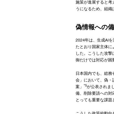
施策が進展すると考
うになるため、組織
偽情報への
2024年は、生成A
たとおり国家主体に
した。こうした攻撃
御だけでは対応が困
日本国内でも、総務
会」において、偽・
*5
案」
が公表されま
備、削除要請への対
とっても重要な課題
こうした政策的動向