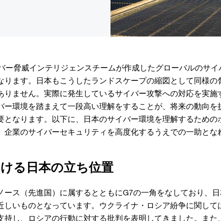
イバー脅威インテリジェンスチームが作成したグローバルのサイ
なります。日本もこうしたランドスケープの縮図として同様の
ありません。実際に発生しているサイバー攻撃への対応を実施
バー環境を踏まえて一段高い理解をすることが、将来の動向を
要となります。以下に、日本のサイバー環境を理解するための
、企業のサイバーセキュリティを高度化するうえでの一助とな
おける日本の立ち位置
ノース（先進国）に属するとともにG7の一角をなしており、
近しいものとなっています。ウクライナ・ロシア紛争に関して
支持し、ロシアの行動に対する批判を表明してきました。また