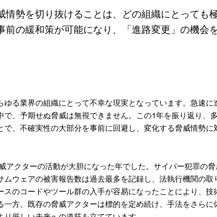
威情勢を切り抜けることは、どの組織にとっても
事前の緩和策が可能になり、「進路変更」の機会
らゆる業界の組織にとって不幸な現実となっています。急速に
中で、予期せぬ脅威は無視できません。この1年を振り返り、
とで、不確実性の大部分を事前に回避し、変化する脅威情勢に
。
ー脅威アクターの活動が大胆になった年でした。サイバー犯罪の
サムウェアの被害報告数は過去最多を記録し、法執行機関の取
ースのコードやツール群の入手が容易になったことにより、技
る一方、既存の脅威アクターは標的を定め続け、手法をさらに
より厳しい未来への道筋を立てています。