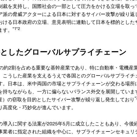
制裁を支持し、国際社会の一部として圧力をかける立場を取っ
ア派の脅威アクターによる日本に対するサイバー攻撃が繰り返
おける日本政府の立場、意見表明に連動して日本を標的とした
*1*2
ます。
心としたグローバルサプライチェーン
Pの約2割を占める重要な基幹産業であり、特に自動車・電機産
。こうした産業を支えるうえで各国とのグローバルサプライチ
す。日本は、米中両国の市場とサプライチェーンが交わる場所
を持ちながらも、一方に偏らないバランス外交を展開していま
*
財産）の窃取を目的としたサイバー攻撃が繰り返し発生しており
り高度化・巧妙化が進んでいます。
の導入に関する法案が2025年5月に成立したこともあり、今後
事業者に指定された組織を中心に、サプライチェーンセキュリ