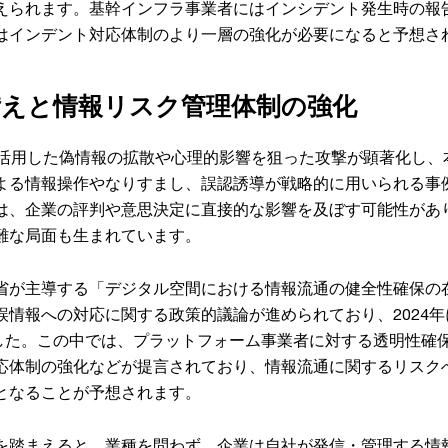
えられます。基幹インフラ事業者にはインシデント発生時の報
はインデント対応体制のより一層の強化が必要になると予想さ
備えと情報リスク管理体制の強化
Iを活用した偽情報の拡散や心理的影響を狙った攻撃が顕著化し
よる情報操作やなりすまし、誤認誘導が戦略的に用いられる事
は、企業の評判や意思決定に直接的な影響を及ぼす可能性があ
難な局面も生まれています。
省が主導する「デジタル空間における情報流通の健全性確保の
誤情報への対応に関する政策的議論が進められており、2024
した。この中では、プラットフォーム事業者に対する透明性確
応体制の強化などが提言されており、情報流通に関するリスク
となることが予想されます。
を踏まえると、業種を問わず、企業は自社が発信・管理する情