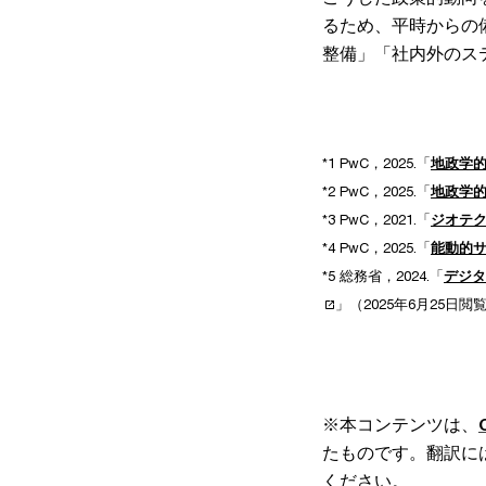
るため、平時からの
整備」「社内外のス
*1 PwC，2025.「
地政学
*2 PwC，2025.「
地政学
*3 PwC，2021.「
ジオテ
*4 PwC，2025.「
能動的
*5 総務省，2024.「
デジタ
」（2025年6月25日閲
※本コンテンツは、
たものです。翻訳に
ください。