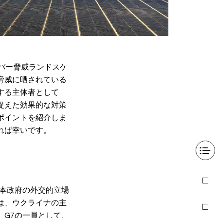
バー脅威ランドスケ
脅威に晒されている
する主体者として
捉えた効果的な対策
ポイントを紹介しま
れば幸いです。
日本政府の外交的立場
は、ウクライナの主
、G7の一員として、