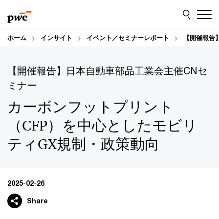
Skip
Skip
to
to
content
footer
ホーム
インサイト
イベント／セミナーレポート
【開催報告
【開催報告】日本自動車部品工業会主催CNセ
ミナー
カーボンフットプリント
（CFP）を中心としたモビリ
ティGX規制・政策動向
2025-02-26
Share