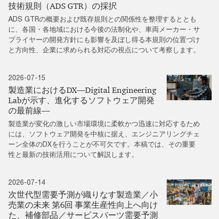
技術規則（ADS GTR）の採択
ADS GTRの概要および既存規則との関係性を整理するととも
に、各国・各地域における今後の法制化や、車両メーカー・サ
プライヤーの開発方針にも影響を及ぼし得る本規則の位置づけ
と方向性、企業に求められる対応の視点について考察します。
2026-07-15
製造業におけるDX―Digital Engineering
Labが示す、進化するソフトウェア開発
の最前線―
製造業が変化の激しい市場環境に柔軟かつ迅速に対応するため
には、ソフトウェア開発を中核に据え、エンジニアリングチェ
ーン全体のDXを行うことが不可欠です。本稿では、その重要
性と最新の技術活用について解説します。
2026-07-14
次世代型需要予測が織りなす製造業／小
売業の未来 第6回 事業生産性向上へ向け
た、補修部品／サービスパーツ需要予測