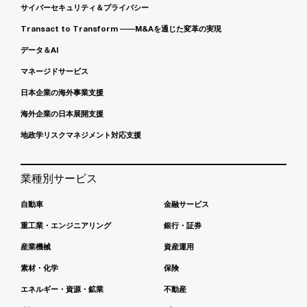
サイバーセキュリティ＆プライバシー
Transact to Transform ――M&Aを通じた変革の実現
データ＆AI
マネージドサービス
日本企業の海外事業支援
海外企業の日本展開支援
地政学リスクマネジメント対応支援
業種別サービス
自動車
金融サービス
重工業・エンジニアリング
銀行・証券
産業機械
資産運用
素材・化学
保険
エネルギー・資源・鉱業
不動産