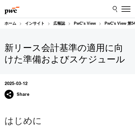
Skip
Skip
to
to
content
footer
ホーム
インサイト
広報誌
PwC’s View
PwC's Vie
新リース会計基準の適用に向
けた準備およびスケジュール
2025-03-12
Share
はじめに