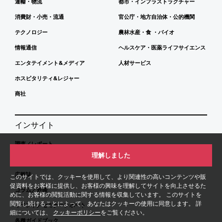
運輸・物流
都市・インフラストラクチャー
消費財・小売・流通
官公庁・地方自治体・公的機関
テクノロジー
農林水産・食 ・バイオ
情報通信
ヘルスケア・医薬ライフサイエンス
エンタテイメント&メディア
人材サービス
ホスピタリティ&レジャー
商社
インサイト
調査／レポート
理解しました
会計基準や税制、法令等に関するニュース
広報誌
このサイトでは、クッキーを使用して、より関連性の高いコンテンツや販
促資料をお客様に提供し、お客様の興味を理解してサイトを向上させるた
コラム／対談
めに、お客様の閲覧活動に関する情報を収集しています。 このサイトを
閲覧し続けることによって、あなたはクッキーの使用に同意します。 詳
イベント／セミナーレポート
細については、
クッキーポリシー
をご覧ください。
各種ガイドブック