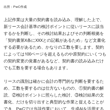
出所：PwC作成
上記作業は大量の契約書を読み込み、理解した上で、
新リース会計基準の検討ポイントに従いリースに該当
するかを判断し、その検討結果およびその判断根拠を
「契約書第X条にXXXとの記載があるため」など文書化
する必要があるため、かなりの工数を要します。契約
によっては100ページを超えるものや原契約にいくつも
の契約変更の覚書があるなど、契約書の読み込みだけ
でも工数を要する場合もあります。
リースの識別は確かに会計の専門的な判断を要するた
め、工数を要するのは仕方ないものの、①契約書の解
読、②検討ポイントに照らした検討、③検討結果の文
書化、だけを切り出すと典型的な作業と捉えることが
でき、PwCでは当該作業において、生成AIを活用する