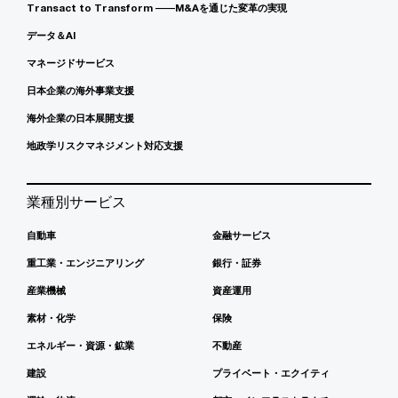
Transact to Transform ――M&Aを通じた変革の実現
データ＆AI
マネージドサービス
日本企業の海外事業支援
海外企業の日本展開支援
地政学リスクマネジメント対応支援
業種別サービス
自動車
金融サービス
重工業・エンジニアリング
銀行・証券
産業機械
資産運用
素材・化学
保険
エネルギー・資源・鉱業
不動産
建設
プライベート・エクイティ