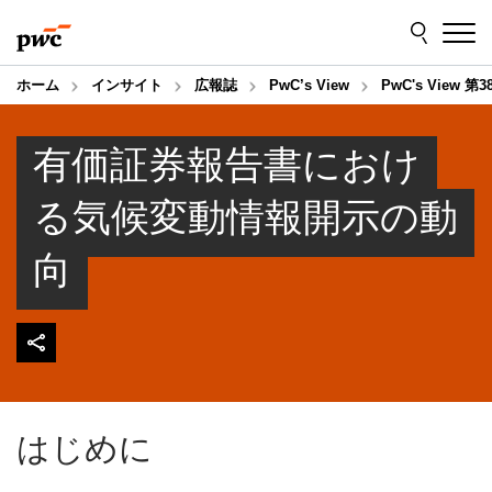
Skip
Skip
to
to
content
footer
ホーム
インサイト
広報誌
PwC’s View
PwC's View 第3
有価証券報告書におけ
る気候変動情報開示の動
向
はじめに