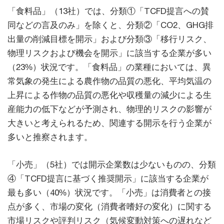
「食料品」（13社）では、分類①「TCFD提言への賛
同などの言及のみ」を除くと、分類②「CO2、GHG排
出量の削減目標を開示」および分類③「移行リスク、
物理リスクおよび機会を開示」に該当する企業が多い
（23%）状況です。「食料品」の業種においては、異
常気象の発生による農作物の品質の悪化、平均気温の
上昇による作物の品質の悪化や収穫量の減少による生
産能力の低下などが予測され、物理的リスクの影響が
大きいと考えられるため、関連する開示を行う企業が
多いと推察されます。
「小売」（5社）では開示企業数は少ないものの、分類
④「TCFD提言に基づく推奨開示」に該当する企業が
最も多い（40%）状況です。「小売」は消費者との接
点が多く、市場の変化（消費者嗜好の変化）に関する
市場リスクや評判リスク（気候変動対策への遅れなど