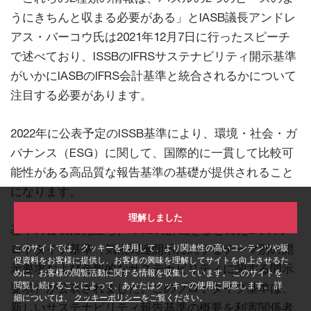
うにきちんと収まる必要がある」とIASB議長アンドレ
アス・バーコウ氏は2021年12月7日に行ったスピーチ
で述べており、ISSBのIFRSサステナビリティ開示基準
がいかにIASBのIFRS会計基準と統合されるかについて
注目する必要があります。
2022年に公表予定のISSB基準により、環境・社会・ガ
バナンス（ESG）に関して、国際的に一貫して比較可
能性がある高品質な報告基準の基礎が提供されること
になります。
理解しました
基準の公表に先立ち、ISSBの計画をまとめた2つのプ
ロトタイプ基準（気候関連開示に関するテーマ別の開
このサイトでは、クッキーを使用して、より関連性の高いコンテンツや販
促資料をお客様に提供し、お客様の興味を理解してサイトを向上させるた
示要求および全般的なサステナビリティに関する開示
めに、お客様の閲覧活動に関する情報を収集しています。 このサイトを
閲覧し続けることによって、あなたはクッキーの使用に同意します。 詳
要求）が公表されました。このプロトタイプ基準は、
細については、
クッキーポリシー
をご覧ください。
新しいサステナビリティ報告基準の概要を利害関係者