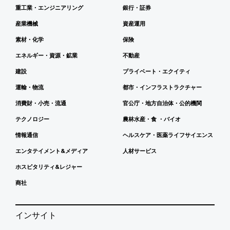
重工業・エンジニアリング
銀行・証券
産業機械
資産運用
素材・化学
保険
エネルギー・資源・鉱業
不動産
建設
プライベート・エクイティ
運輸・物流
都市・インフラストラクチャー
消費財・小売・流通
官公庁・地方自治体・公的機関
テクノロジー
農林水産・食 ・バイオ
情報通信
ヘルスケア・医薬ライフサイエンス
エンタテイメント&メディア
人材サービス
ホスピタリティ&レジャー
商社
インサイト