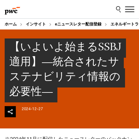
Skip
Skip
to
to
content
footer
ホーム
インサイト
eニュースレター配信登録
エネルギートラ
【いよいよ始まるSSBJ
適用】―統合されたサ
ステナビリティ情報の
必要性―
2024-12-27