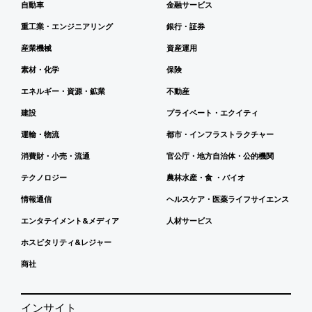
自動車
金融サービス
重工業・エンジニアリング
銀行・証券
産業機械
資産運用
素材・化学
保険
エネルギー・資源・鉱業
不動産
建設
プライベート・エクイティ
運輸・物流
都市・インフラストラクチャー
消費財・小売・流通
官公庁・地方自治体・公的機関
テクノロジー
農林水産・食 ・バイオ
情報通信
ヘルスケア・医薬ライフサイエンス
エンタテイメント&メディア
人材サービス
ホスピタリティ&レジャー
商社
インサイト