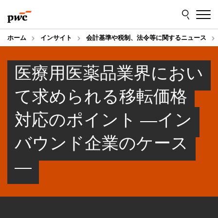
Skip
Skip
to
to
content
footer
ホーム
インサイト
会計基準や税制、法令等に関するニュース
医療用医薬品業界におい
て求められる移転価格
対応のポイント ―イン
バウンド企業のケース
―