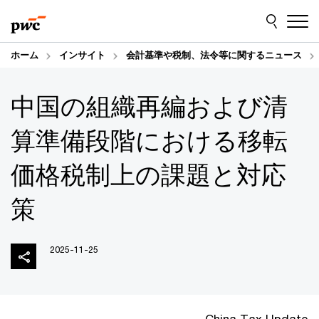
Skip
Skip
to
to
content
footer
ホーム
インサイト
会計基準や税制、法令等に関するニュース
中国の組織再編および清
算準備段階における移転
価格税制上の課題と対応
策
2025-11-25