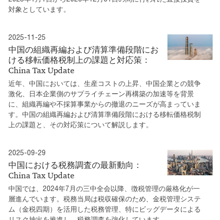
対象としています。
2025-11-25
中国の組織再編および清算準備段階にお
ける移転価格税制上の課題と対応策：
China Tax Update
近年、中国においては、生産コストの上昇、中国企業との競争
激化、日本企業側のサプライチェーン再構築の加速等を背景
に、組織再編や不採算事業からの撤退のニーズが高まっていま
す。中国の組織再編および清算準備段階における移転価格税制
上の課題と、その対応策について解説します。
2025-09-29
中国における税務調査の最新動向：
China Tax Update
中国では、2024年7月の三中全会以降、徴税管理の厳格化が一
層進んでいます。税務当局は税収確保のため、金税管理システ
ム（金税四期）を活用した税務管理、特にビッグデータによる
リスク抽出を推進し、税務調査を強化しています。