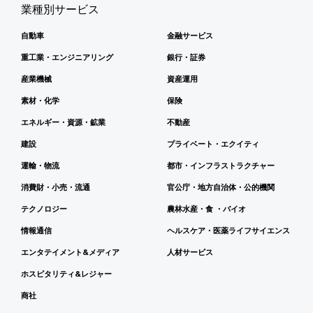
業種別サービス
自動車
金融サービス
重工業・エンジニアリング
銀行・証券
産業機械
資産運用
素材・化学
保険
エネルギー・資源・鉱業
不動産
建設
プライベート・エクイティ
運輸・物流
都市・インフラストラクチャー
消費財・小売・流通
官公庁・地方自治体・公的機関
テクノロジー
農林水産・食 ・バイオ
情報通信
ヘルスケア・医薬ライフサイエンス
エンタテイメント&メディア
人材サービス
ホスピタリティ&レジャー
商社