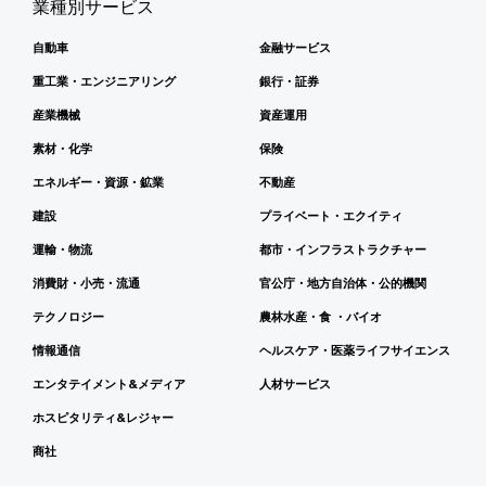
業種別サービス
自動車
金融サービス
重工業・エンジニアリング
銀行・証券
産業機械
資産運用
素材・化学
保険
エネルギー・資源・鉱業
不動産
建設
プライベート・エクイティ
運輸・物流
都市・インフラストラクチャー
消費財・小売・流通
官公庁・地方自治体・公的機関
テクノロジー
農林水産・食 ・バイオ
情報通信
ヘルスケア・医薬ライフサイエンス
エンタテイメント&メディア
人材サービス
ホスピタリティ&レジャー
商社