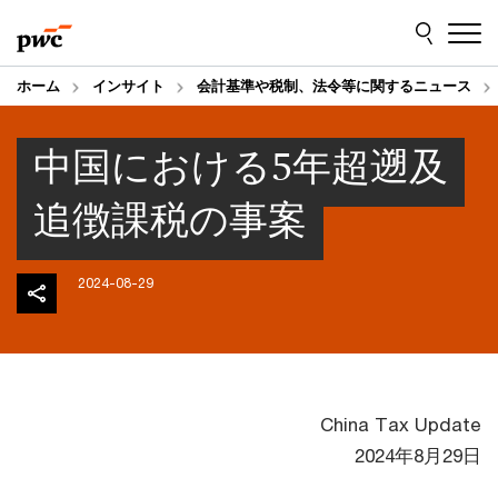
Skip
Skip
to
to
content
footer
ホーム
インサイト
会計基準や税制、法令等に関するニュース
中国における5年超遡及
追徴課税の事案
2024-08-29
China Tax Update
2024年8月29日