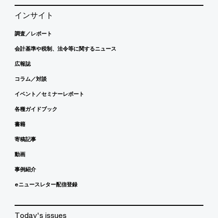
インサイト
調査／レポート
会計基準や税制、法令等に関するニュース
広報誌
コラム／対談
イベント／セミナーレポート
各種ガイドブック
書籍
寄稿記事
動画
事例紹介
eニュースレター配信登録
Today's issues