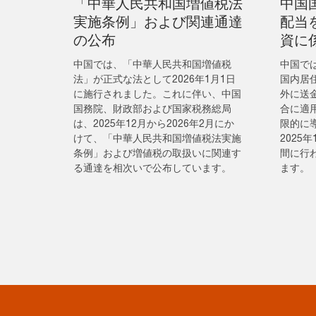
「中華人民共和国増値税法
中国
実施条例」および関連通達
配当
の公布
資に
中国では、「中華人民共和国増値税
中国では
法」が正式な法として2026年1月1日
国内居
に施行されました。これに伴い、中国
外に送
国務院、財政部および国家税務総局
合に適
は、2025年12月から2026年2月にか
限的に
けて、「中華人民共和国増値税法実施
2025
条例」および増値税の取扱いに関連す
間に行
る通達を相次いで公布しています。
ます。