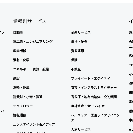
業種別サービス
アラ
自動車
金融サービス
調
重工業・エンジニアリング
銀行・証券
会
ニ
産業機械
資産運用
広
素材・化学
保険
コ
エネルギー・資源・鉱業
不動産
イ
建設
プライベート・エクイティ
各
運輸・物流
都市・インフラストラクチャー
書
消費財・小売・流通
官公庁・地方自治体・公的機関
寄
テクノロジー
農林水産・食 ・バイオ
イバ
動
情報通信
ヘルスケア・医薬ライフサイエン
ス
事
エンタテイメント&メディア
人材サービス
e