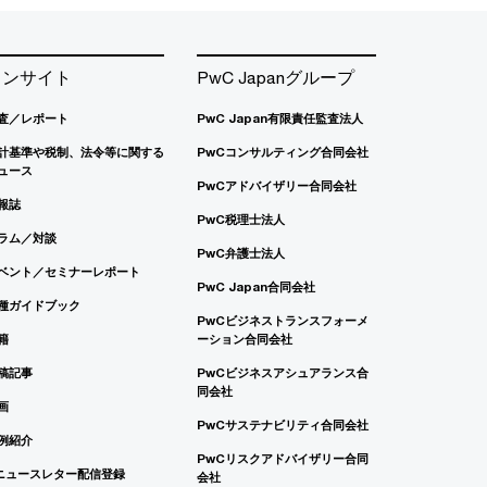
インサイト
PwC Japanグループ
査／レポート
PwC Japan有限責任監査法人
計基準や税制、法令等に関する
PwCコンサルティング合同会社
ュース
PwCアドバイザリー合同会社
報誌
PwC税理士法人
ラム／対談
PwC弁護士法人
ベント／セミナーレポート
PwC Japan合同会社
種ガイドブック
PwCビジネストランスフォーメ
籍
ーション合同会社
稿記事
PwCビジネスアシュアランス合
同会社
画
PwCサステナビリティ合同会社
例紹介
PwCリスクアドバイザリー合同
ニュースレター配信登録
会社