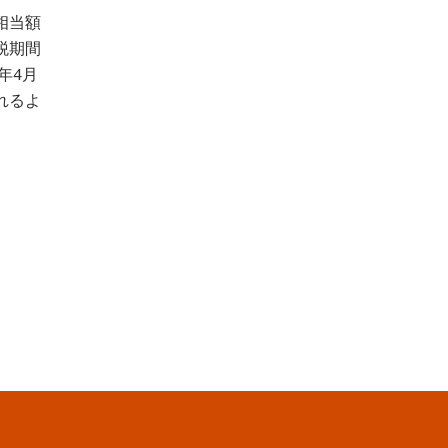
相当額
税期間
年4月
れるよ