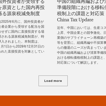
国外投資者が受領する
中国の組織再編および
を原資とした国内再投
準備段階における移転
係る源泉税減免制度
税制上の課題と対応策
China Tax Update
2025年6月に、国外投資者が
住者企業から受領する配当を国
近年、中国においては、生産コ
金せずに国内に直接投資する場
上昇、中国企業との競争激化、
用される源泉税減免制度が、時
業側のサプライチェーン再構築
導入されました。本制度は、
等を背景に、組織再編や不採算
年1月1日から2028年12月31日の
らの撤退のニーズが高まってい
われた直接投資を対象としてい
中国の組織再編および清算準備
おける移転価格税制上の課題と
対応策について解説します。
Load more