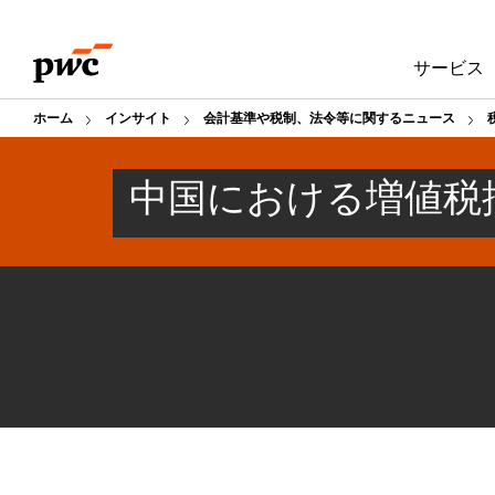
Skip
Skip
to
to
サービス
content
footer
ホーム
インサイト
会計基準や税制、法令等に関するニュース
中国における増値税