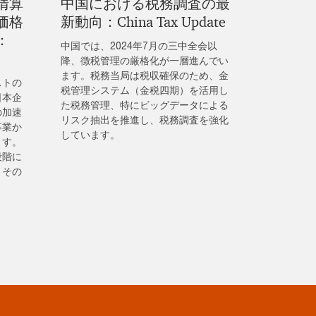
清算
中国における税務調査の最
価格
新動向：China Tax Update
：
中国では、2024年7月の三中全会以
降、徴税管理の厳格化が一層進んでい
ます。税務当局は税収確保のため、金
ストの
税管理システム（金税四期）を活用し
日本企
た税務管理、特にビッグデータによる
の加速
リスク抽出を推進し、税務調査を強化
事業か
しています。
ます。
段階に
、その