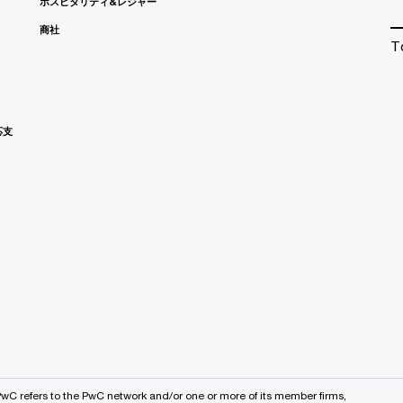
ホスピタリティ&レジャー
商社
T
応支
PwC refers to the PwC network and/or one or more of its member firms,