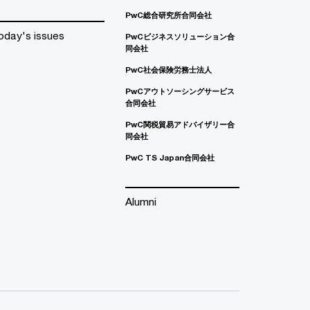
PwC総合研究所合同会社
oday's issues
PwCビジネスソリューション合
同会社
PwC社会保険労務士法人
PwCアウトソーシングサービス
合同会社
PwC関税貿易アドバイザリー合
同会社
PwC TS Japan合同会社
Alumni