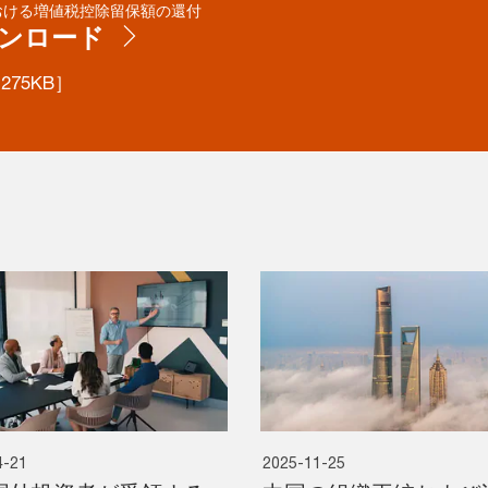
おける増値税控除留保額の還付
ンロード
 275KB］
4-21
2025-11-25