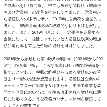
の効率化を目標に掲げ、中でも複雑な間接税（増値税
および営業税）の改革を推進してきました。営業税か
ら増値税への移行に伴い、2017年に営業税を全面的に
廃止し、増値税適用税率の段階的な切り下げを実行し
ました。また、2019年4月より、一定要件を充足する
企業に対して、控除しきれない仕入増値税残高の増加
額に還付率を乗じた金額の還付を可能にしました。
2021年から始動した第14次5カ年計画（2021年から202
5年）の税務目標は、さらなる現代税収制度の完備を目
指すことであり、税収の約半分を占める増値税の改革
はより一層の推進が想定されます。増値税は企業のキ
ャッシュフローに影響を及ぼすため、中国で事業を展
開する企業においては、今後も改正される増値税に適
切に対応できるような税務ガバナンス体制を構築して
いくことが重要です。