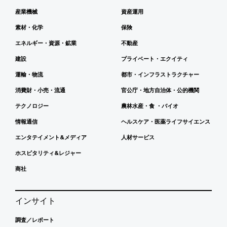
産業機械
資産運用
素材・化学
保険
エネルギー・資源・鉱業
不動産
建設
プライベート・エクイティ
運輸・物流
都市・インフラストラクチャー
消費財・小売・流通
官公庁・地方自治体・公的機関
テクノロジー
農林水産・食 ・バイオ
情報通信
ヘルスケア・医薬ライフサイエンス
エンタテイメント&メディア
人材サービス
ホスピタリティ&レジャー
商社
インサイト
調査／レポート