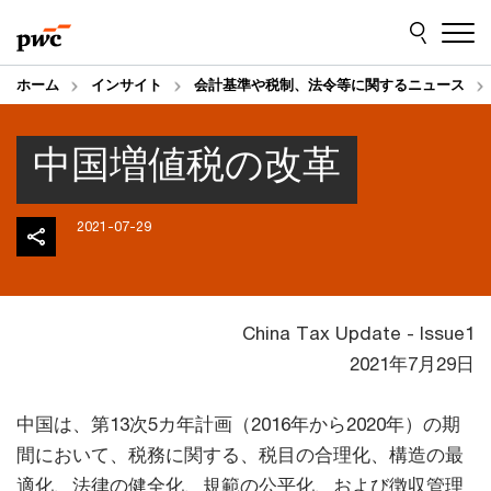
Skip
Skip
to
to
content
footer
ホーム
インサイト
会計基準や税制、法令等に関するニュース
中国増値税の改革
2021-07-29
China Tax Update - Issue1
2021年7月29日
中国は、第13次5カ年計画（2016年から2020年）の期
間において、税務に関する、税目の合理化、構造の最
適化、法律の健全化、規範の公平化、および徴収管理