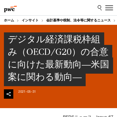
Skip
Skip
to
to
content
footer
ホーム
インサイト
会計基準や税制、法令等に関するニュース
デジタル経済課税枠組
み（OECD/G20）の合意
に向けた最新動向―米国
案に関わる動向―
2021-05-31