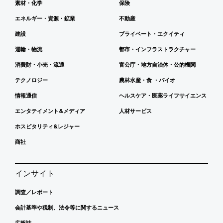
素材・化学
保険
エネルギー・資源・鉱業
不動産
建設
プライベート・エクイティ
運輸・物流
都市・インフラストラクチャー
消費財・小売・流通
官公庁・地方自治体・公的機関
テクノロジー
農林水産・食 ・バイオ
情報通信
ヘルスケア・医薬ライフサイエンス
エンタテイメント&メディア
人材サービス
ホスピタリティ&レジャー
商社
インサイト
調査／レポート
会計基準や税制、法令等に関するニュース
広報誌