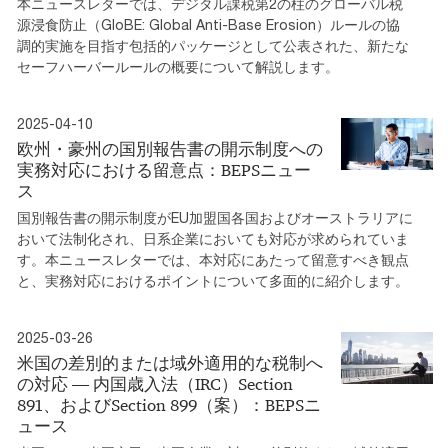
本ニュースレターでは、デジタル課税第2の柱のグローバル税
源浸食防止（GloBE: Global Anti-Base Erosion）ルールの協
調的実施を目指す包括的パッケージとして公表された、新たな
セーフハーバールールの概要について解説します。
2025-04-10
欧州・豪州の国別報告書の開示制度への
実務対応における留意点：BEPSニュー
ス
国別報告書の開示制度がEU加盟国各国およびオーストラリアに
おいて法制化され、日系企業においても対応が求められていま
す。本ニュースレターでは、本対応にあたって留意すべき観点
と、実務対応におけるポイントについて多面的に紹介します。
2025-03-26
米国の差別的または域外適用的な税制へ
の対応 ― 内国歳入法（IRC）Section
891、およびSection 899（案）：BEPSニ
ュース