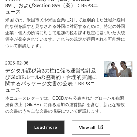
891、およびSection 899（案）：BEPSニ
ュース
米国では、米国市民や米国企業に対して差別的または域外適用
的な税を課すと見なされる外国に対応するために、特定の外国
企業・個人の所得に対して追加の税を課す規定に基づいた大統
領令が発令されています。これらの規定が適用される可能性に
ついて解説します。
2025-02-06
デジタル課税第2の柱に係る運営指針及
びGloBEルールの協調的・合理的実施に
関するパッケージ文書の公表：BEPSニ
ュース
本ニュースレターでは、OECDから公表されたグローバル税源
浸食防止（GloBE）に係る追加の運営指針を含む、新たな複数
の文書のうち主な文書の概要について解説します。
Load more
View all