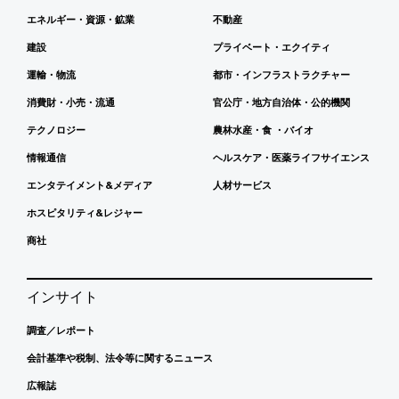
エネルギー・資源・鉱業
不動産
建設
プライベート・エクイティ
運輸・物流
都市・インフラストラクチャー
消費財・小売・流通
官公庁・地方自治体・公的機関
テクノロジー
農林水産・食 ・バイオ
情報通信
ヘルスケア・医薬ライフサイエンス
エンタテイメント&メディア
人材サービス
ホスピタリティ&レジャー
商社
インサイト
調査／レポート
会計基準や税制、法令等に関するニュース
広報誌