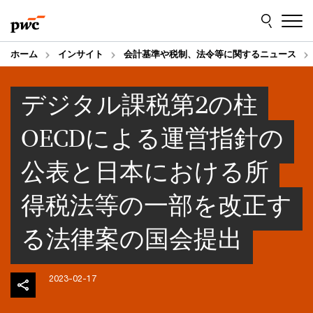
Skip
Skip
to
to
content
footer
ホーム
インサイト
会計基準や税制、法令等に関するニュース
デジタル課税第2の柱
OECDによる運営指針の
公表と日本における所
得税法等の一部を改正す
る法律案の国会提出
2023-02-17