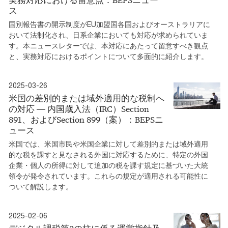
実務対応における留意点：BEPSニュー
ス
国別報告書の開示制度がEU加盟国各国およびオーストラリアに
おいて法制化され、日系企業においても対応が求められていま
す。本ニュースレターでは、本対応にあたって留意すべき観点
と、実務対応におけるポイントについて多面的に紹介します。
2025-03-26
米国の差別的または域外適用的な税制へ
の対応 ― 内国歳入法（IRC）Section
891、およびSection 899（案）：BEPSニ
ュース
米国では、米国市民や米国企業に対して差別的または域外適用
的な税を課すと見なされる外国に対応するために、特定の外国
企業・個人の所得に対して追加の税を課す規定に基づいた大統
領令が発令されています。これらの規定が適用される可能性に
ついて解説します。
2025-02-06