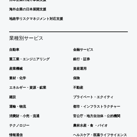
海外企業の日本展開支援
地政学リスクマネジメント対応支援
業種別サービス
自動車
金融サービス
重工業・エンジニアリング
銀行・証券
産業機械
資産運用
素材・化学
保険
エネルギー・資源・鉱業
不動産
建設
プライベート・エクイティ
運輸・物流
都市・インフラストラクチャー
消費財・小売・流通
官公庁・地方自治体・公的機関
テクノロジー
農林水産・食 ・バイオ
情報通信
ヘルスケア・医薬ライフサイエンス