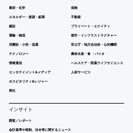
素材・化学
保険
エネルギー・資源・鉱業
不動産
建設
プライベート・エクイティ
運輸・物流
都市・インフラストラクチャー
消費財・小売・流通
官公庁・地方自治体・公的機関
テクノロジー
農林水産・食 ・バイオ
情報通信
ヘルスケア・医薬ライフサイエンス
エンタテイメント&メディア
人材サービス
ホスピタリティ&レジャー
商社
インサイト
調査／レポート
会計基準や税制、法令等に関するニュース