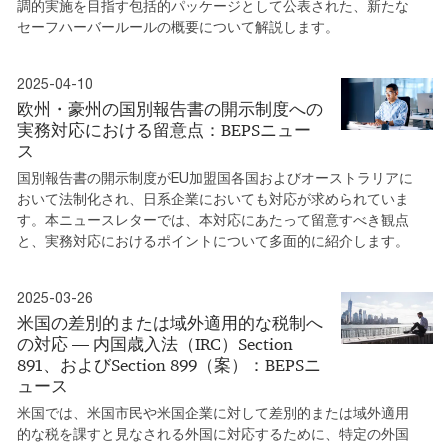
調的実施を目指す包括的パッケージとして公表された、新たな
セーフハーバールールの概要について解説します。
2025-04-10
欧州・豪州の国別報告書の開示制度への
実務対応における留意点：BEPSニュー
ス
国別報告書の開示制度がEU加盟国各国およびオーストラリアに
おいて法制化され、日系企業においても対応が求められていま
す。本ニュースレターでは、本対応にあたって留意すべき観点
と、実務対応におけるポイントについて多面的に紹介します。
2025-03-26
米国の差別的または域外適用的な税制へ
の対応 ― 内国歳入法（IRC）Section
891、およびSection 899（案）：BEPSニ
ュース
米国では、米国市民や米国企業に対して差別的または域外適用
的な税を課すと見なされる外国に対応するために、特定の外国