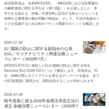
経済産業省は、令和8年4月9日、「AI利活用における民事責任
の解釈適用に関する手引き［第1.0版］」を公表しました。本
手引きを踏まえ、依拠／代替型AIに該当するAIエージェントを
利用する事業者の責任判断の枠組み、そして、不法行為責任リ
スクを低減するためのAIガバナンス構築のポイントを概説しま
す。
2026-07-28
EU 腐敗の防止に関する新指令の公表
ESG／サステナビリティ関連法務ニュー
スレター（2026年7月）
2026年5月31日に発効したEUの腐敗の防止に関する指令、
Directive (EU) 2026/1021について解説します。本指令は、司
法・内務分野にオプトアウトを有するデンマークを除き、全て
のEU加盟国に適用され、国内法化することが求められます。
2026-07-28
暗号資産に係る2026年金商法等改正法の
成立 金融法務ニュースレター（2026年7