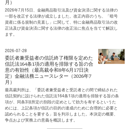
月）
2026年7月15日、金融商品取引法及び資金決済に関する法律の
一部を改正する法律が成立しました。改正内容のうち、「暗号
資産に係る規制の見直し」に関して、特に金融商品取引法の改
正法及び資金決済に関する法律の改正法に焦点を当てて解説し
ます。
2026-07-28
委託者兼受益者の信託終了権限を定めた
信託法164条1項の適用を排除する旨の合
意の有効性（最高裁令和8年6月17日決
定）金融法務ニュースレター（2026年7
月）
最高裁判所は、「委託者兼受益者と受託者との間で締結された
信託契約に設けられた信託法164条1項の適用を排除する旨の条
項が、同条3項所定の別段の定めとして効力を有するというた
めには、上記条項が信託の目的の達成のために合理的に必要と
認められることを要する」旨を判示しました。本決定の概要、
争点および実務上の意義を概説します。