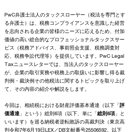
PwC弁護士法人のタックスローヤー（税法を専門とす
る弁護士）は、税務コンプライアンスを意識した経営
を志向される企業の皆様のニーズに応えるため、付加
価値の高い総合的なプロフェッショナルタックスサー
ビス（税務アドバイス、事前照会支援、税務調査対
応、税務争訟代理等）を提供しています。PwC Legal
Taxニュースレターでは、当法人のタックスローヤー
が、企業の取引実務や税務上の取扱いに影響し得る裁
判例・裁決例その他税法に関するトピックを取り上げ
て、その内容の紹介や解説をします。
今回は、相続税における財産評価基本通達（以下「
評
価通達
」という）総則6項（以下、単に「
総則6項
」と
いいます）を巡る納税者逆転敗訴の高裁判決（東京高
判令和7年6月19日LEX／DB文献番号25506592。以下