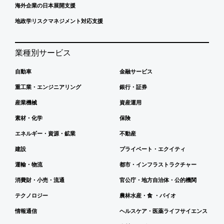
海外企業の日本展開支援
地政学リスクマネジメント対応支援
業種別サービス
自動車
金融サービス
重工業・エンジニアリング
銀行・証券
産業機械
資産運用
素材・化学
保険
エネルギー・資源・鉱業
不動産
建設
プライベート・エクイティ
運輸・物流
都市・インフラストラクチャー
消費財・小売・流通
官公庁・地方自治体・公的機関
テクノロジー
農林水産・食 ・バイオ
情報通信
ヘルスケア・医薬ライフサイエンス