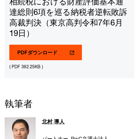
相続税における財産評価基本通
達総則6項を巡る納税者逆転敗訴
高裁判決（東京高判令和7年6月
19日）
PDFダウンロード
( PDF 362.25KB )
執筆者
北村 導人
パートナー, PwC弁護士法人