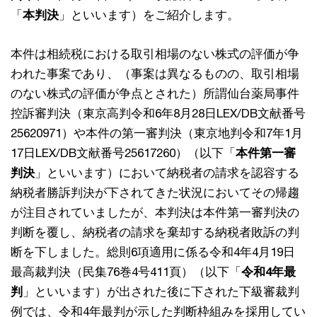
「
本判決
」といいます）をご紹介します。
本件は相続税における取引相場のない株式の評価が争
われた事案であり、（事案は異なるものの、取引相場
のない株式の評価が争点とされた）所謂仙台薬局事件
控訴審判決（東京高判令和6年8月28日LEX/DB文献番号
25620971）や本件の第一審判決（東京地判令和7年1月
17日LEX/DB文献番号25617260）（以下「
本件第一審
判決
」といいます）において納税者の請求を認容する
納税者勝訴判決が下されてきた状況においてその帰趨
が注目されていましたが、本判決は本件第一審判決の
判断を覆し、納税者の請求を棄却する納税者敗訴の判
断を下しました。総則6項適用に係る令和4年4月19日
最高裁判決（民集76巻4号411頁）（以下「
令和4年最
判
」といいます）が出された後に下された下級審裁判
例では、令和4年最判が示した判断枠組みを採用してい