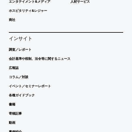
エンタテイメント&メディア
人材サービス
ホスピタリティ&レジャー
商社
インサイト
調査／レポート
会計基準や税制、法令等に関するニュース
広報誌
コラム／対談
イベント／セミナーレポート
各種ガイドブック
書籍
寄稿記事
動画
事例紹介