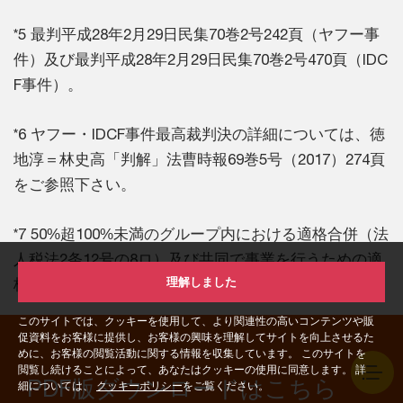
*5 最判平成28年2月29日民集70巻2号242頁（ヤフー事
件）及び最判平成28年2月29日民集70巻2号470頁（IDC
F事件）。
*6 ヤフー・IDCF事件最高裁判決の詳細については、徳
地淳＝林史高「判解」法曹時報69巻5号（2017）274頁
をご参照下さい。
*7 50%超100%未満のグループ内における適格合併（法
人税法2条12号の8ロ）及び共同で事業を行うための適
理解しました
格合併（同号ハ）を指します。
このサイトでは、クッキーを使用して、より関連性の高いコンテンツや販
促資料をお客様に提供し、お客様の興味を理解してサイトを向上させるた
めに、お客様の閲覧活動に関する情報を収集しています。 このサイトを
閲覧し続けることによって、あなたはクッキーの使用に同意します。 詳
PDF版ダウンロードはこちら
細については、
クッキーポリシー
をご覧ください。