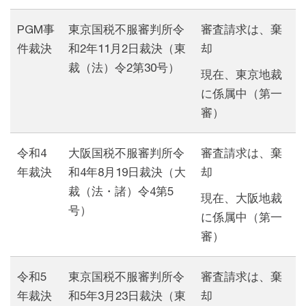
PGM事
東京国税不服審判所令
審査請求は、棄
件裁決
和2年11月2日裁決（東
却
裁（法）令2第30号）
現在、東京地裁
に係属中（第一
審）
令和4
大阪国税不服審判所令
審査請求は、棄
年裁決
和4年8月19日裁決（大
却
裁（法・諸）令4第5
現在、大阪地裁
号）
に係属中（第一
審）
令和5
東京国税不服審判所令
審査請求は、棄
年裁決
和5年3月23日裁決（東
却