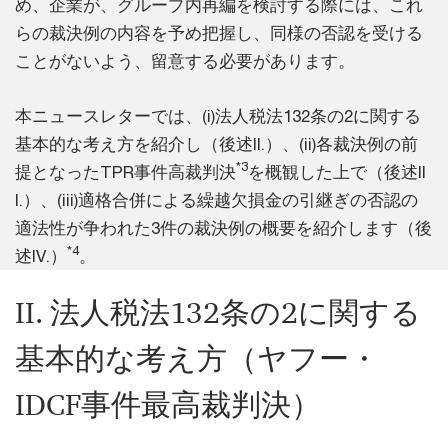
め、企業が、グループ内再編を検討する際には、これ
らの裁決例の内容を予め把握し、同様の否認を受ける
ことがないよう、留意する必要があります。
本ニュースレターでは、(i)法人税法132条の2に関する
基本的な考え方を紹介し（後述II.）、(ii)各裁決例の前
*3
提となったTPR事件高裁判決
を概観した上で（後述II
I.）、(iii)適格合併による繰越欠損金の引継ぎの否認の
適法性が争われた3件の裁決例の概要を紹介します（後
*4
述IV.）
。
II. 法人税法132条の2に関する
基本的な考え方（ヤフー・
IDCF事件最高裁判決）