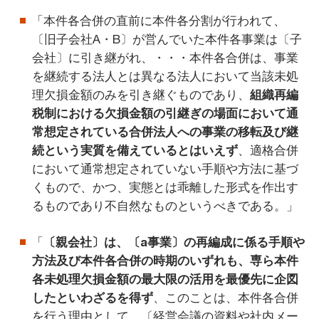
「本件各合併の直前に本件各分割が行われて、
〔旧子会社A・B〕が営んでいた本件各事業は〔子
会社〕に引き継がれ、・・・本件各合併は、事業
を継続する法人とは異なる法人において当該未処
理欠損金額のみを引き継ぐものであり、
組織再編
税制における欠損金額の引継ぎの場面において通
常想定されている合併法人への事業の移転及び継
続という実質を備えているとはいえず
、適格合併
において通常想定されていない手順や方法に基づ
くもので、かつ、実態とは乖離した形式を作出す
るものであり不自然なものというべきである。」
「
〔親会社〕は、〔a事業〕の再編成に係る手順や
方法及び本件各合併の時期のいずれも、専ら本件
各未処理欠損金額の最大限の活用を最優先に企図
したといわざるを得ず
、このことは、本件各合併
を行う理由として、〔経営会議の資料や社内メー