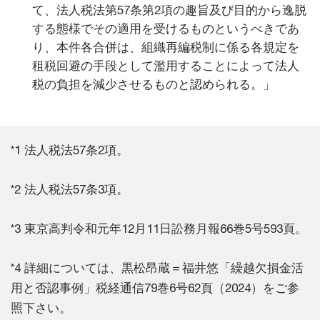
て、法人税法第57条第2項の趣旨及び目的から逸脱
する態様でその適用を受けるものというべきであ
り、本件各合併は、組織再編税制に係る各規定を
租税回避の手段として濫用することによって法人
税の負担を減少させるものと認められる。」
*1 法人税法57条2項。
*2 法人税法57条3項。
*3 東京高判令和元年12月11日訟務月報66巻5号593頁。
*4 詳細については、黒松昂蔵＝福井悠「繰越欠損金活
用と否認事例」税経通信79巻6号62頁（2024）をご参
照下さい。