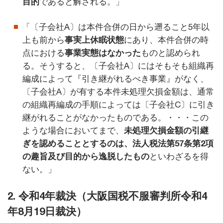
目的
であると解される。」
「〔子会社A〕は本件合併の日から遡ること5年以
上も前から
事実上休眠状態
にあり、本件合併の時
点における
事業実態はなかった
ものと認められ
る。そうすると、〔子会社A〕にはそもそも組織再
編成によって『引き継がれるべき事業』がなく、
〔子会社A〕が有する本件未処理欠損金額は、通常
の組織再編成の手順によっては〔子会社C〕に引き
継がれることがなかったものである。・・・この
ような場合においてまで、
未処理欠損金額の引継
ぎを認めることとするのは、法人税法第57条第2項
の趣旨及び目的から逸脱したもの
といわざるを得
ない。」
2. 令和4年裁決（大阪国税不服審判所令和4
年8月19日裁決）