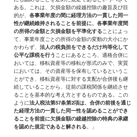
ある。これは、欠損金額の繰越控除の趣旨及び目
的が、
各事業年度の間に経理方法の一貫した同一
性が継続維持されることを前提に、各事業年度間
の所得の金額と欠損金額を平準化する
ことによっ
て、事業年度ごとの所得の金額の変動の大小にか
かわらず、
法人の税負担をできるだけ均等化して
公平な課税を行う
ことにあるところ、適格合併に
おいては、移転資産等の移転が形式のみで、実質
においては、その資産等を保有しているというこ
とができ、移転資産等に対する支配が合併後も継
続していることから、従前の課税関係を継続させ
ることを基本的な考え方とするものである。この
ように
法人税法第57条第2項は、合併の前後を通じ
た経理方法の一貫した同一性を認めることができ
ることを前提に欠損金額の繰越控除の特典の承継
を認めた規定であると解される
。」