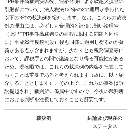
TPR事件高裁判決以後、適格合併による繰越欠損金の
引継ぎについて、法人税法132条の2の適用が争われた
以下の3件の裁決例を紹介します。なお、これらの裁決
例の理由には、必ずしも合理的と評価し難い論理や
（上記TPR事件高裁判決の射程に関する問題と同様
に）平成22年度税制改正後も同様に適用し得るのか疑
義がある点が含まれますが、少なくとも税務調査等に
おいて、課税庁との間で議論となり得る可能性がある
ため、現段階では、これらの裁決例の内容を把握して
おくことは重要であると考えられます（故に、以下紹
介することとします）。その上で、これらの事案は訴
訟提起され、裁判所に係属中ですので、今後の裁判所
における判断を注視しておくことも肝要です。
裁決例
結論及び現在の
ステータス