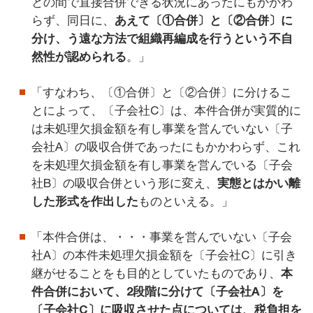
との間で直接合併できる状況にあったにもかかわ
らず、同日に、
あえて〔①合併〕と〔②合併〕に
分け、う遠な方法で組織再編成を行うという不自
然性が認められる
。」
「すなわち、〔①合併〕と〔②合併〕に分けるこ
とによって、〔子会社C〕は、本件合併が実質的に
は未処理欠損金額を有し事業を営んでいない〔子
会社A〕の吸収合併であったにもかかわらず、これ
を未処理欠損金額を有し事業を営んでいる〔子会
社B〕の吸収合併という形に変え、
実態とはかい離
した形式を作出した
ものといえる。」
「本件合併は、・・・事業を営んでいない〔子会
社A〕の本件未処理欠損金額を〔子会社C〕に引き
継がせることをも目的としていたものであり、
本
件合併において、2段階に分けて〔子会社A〕を
〔子会社C〕に吸収させた点については、税負担を