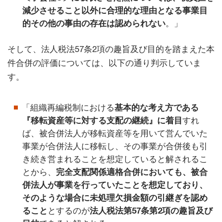
減少させること以外に合理的な理由となる事業目
的その他の事由の存在は認められない
。」
そして、法人税法57条2項の趣旨及び目的を踏まえた本
件合併の評価については、以下の通り判示していま
す。
「組織再編税制における
基本的な考え方である
『移転資産等に対する支配の継続』に着目
すれ
ば、被合併法人が移転資産等を用いて営んでいた
事業が合併法人に移転し、その事業が合併後も引
き続き営まれることを想定していると解されるこ
とから、
完全支配関係適格合併においても、被合
併法人が事業を行っていたことを想定しており、
そのような場合に未処理欠損金額の引継ぎを認め
ること
とするのが
法人税法第57条第2項の趣旨及び