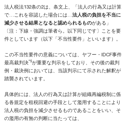
法人税法132条の2は、条文上、「法人の行為又は計算
で…これを容認した場合には…
法人税の負担を不当に
減少させる結果となると認められるもの
がある」
〔注：下線・強調は筆者ら。以下同じです〕ことを要
件としています（以下「不当性要件」といいます）。
この不当性要件の意義については、ヤフー・IDCF事件
*5
最高裁判決
が重要な判示をしており、その後の裁判
例・裁決例においては、当該判示にて示された解釈が
踏襲されています。
具体的には、法人の行為又は計算が組織再編税制に係
る各規定を租税回避の手段として濫用することにより
法人税の負担を減少させるものであることをいい、そ
の濫用の有無の判断に当たっては、