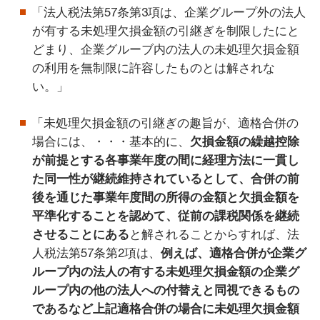
「法人税法第57条第3項は、企業グループ外の法人
が有する未処理欠損金額の引継ぎを制限したにと
どまり、企業グルーブ内の法人の未処理欠損金額
の利用を無制限に許容したものとは解されな
い。」
「未処理欠損金額の引継ぎの趣旨が、適格合併の
場合には、・・・基本的に、
欠損金額の繰越控除
が前提とする各事業年度の間に経理方法に一貫し
た同一性が継続維持されているとして、合併の前
後を通じた事業年度間の所得の金額と欠損金額を
平準化することを認めて、従前の課税関係を継続
させることにある
と解されることからすれば、法
人税法第57条第2項は、
例えば、適格合併が企業グ
ループ内の法人の有する未処理欠損金額の企業グ
ループ内の他の法人への付替えと同視できるもの
であるなど上記適格合併の場合に未処理欠損金額