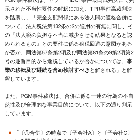
PGM事件裁決は、ヤフー・IDCF事件最高裁判決にて判
示された不当性要件の解釈に加え、TPR事件高裁判決
を踏襲し、「完全支配関係にある法人間の適格合併に
ついて、法人税法第132条の2の適用の有無に関し、そ
の『法人税の負担を不当に減少させる結果となると認
められるもの』との要件に係る租税回避の意図がある
か否か、同法第57条第2項及び同法第81条の9第2項第2
号の趣旨目的から逸脱しているか否かについては、
事
業の移転及び継続を含め検討すべき
と解される」と解
釈しています。
また、PGM事件裁決は、合併に係る一連の行為の不自
然性及び合理的な事業目的について、以下の通り判示
しています。
「〔①合併〕の時点で〔子会社A〕と〔子会社C〕