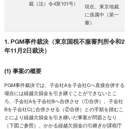
裁（法）令4第101号）
現在、東京地裁
に係属中（第一
審）
1. PGM事件裁決（東京国税不服審判所令和2
年11月2日裁決）
(1) 事案の概要
PGM事件裁決では、子会社Aを子会社Cへ直接合併する
場合には繰越欠損金を引き継ぐことができないとこ
ろ、子会社Aを子会社Bへ合併させ（①合併）、子会社
Bを子会社Cに合併させる（②合併）との手順を踏むこ
とにより繰越欠損金を引き継いだ事案が問題となり
（下図ご参照）、かかる繰越欠損金の引継ぎが課税庁