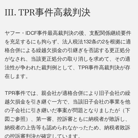
III. TPR事件高裁判決
ヤフー・IDCF事件最高裁判決の後、支配関係継続要件
を充足するにも拘らず、法人税法132条の2を根拠に適
格合併による繰越欠損金の引継ぎを否認する更正処分
がなされ、当該更正処分の取り消しを求めて、その適
法性が争われた裁判例として、TPR事件高裁判決が存
在します。
TPR事件では、親会社が適格合併により旧子会社の繰
越欠損金を引き継ぐ一方で、当該旧子会社の事業を他
の子会社に引き継いだ事案が問題となりましたが（下
図ご参照）、第一審、控訴審ともに納税者が敗訴し、
納税者の上告等も認められなかったため、納税者敗訴
の控訴審判決が確定しています。