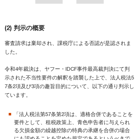
(2) 判示の概要
審査請求は棄却され、課税庁による否認が是認されま
した。
令和4年裁決は、ヤフー・IDCF事件最高裁判決にて判
示された不当性要件の解釈を踏襲した上で、法人税法5
7条2項及び3項の趣旨目的について、以下の通り判示し
ています。
「法人税法第57条第2項は、適格合併であることを
要件として、租税政策上、青色申告者に与えられ
る欠損金額の繰越控除の特典の承継を合併の場合
にも認めることを定めた規定であるというべきで