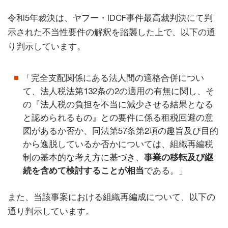
令和5年裁決は、ヤフー・IDCF事件最高裁判決にて判
示された不当性要件の解釈を踏襲した上で、以下の通
り判示しています。
「完全支配関係にある法人間の適格合併につい
て、法人税法第132条の2の適用の有無に関し、そ
の『法人税の負担を不当に減少させる結果となる
と認められるもの』との要件に係る租税回避の意
図があるか否か、同法第57条第2項の趣旨及び目的
から逸脱しているか否かについては、組織再編税
制の基本的な考え方に基づき、
事業の移転及び継
続を含めて検討することが相当
である。」
また、当該事案における組織再編成について、以下の
通り判示しています。