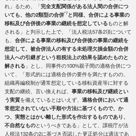
れ」るため、「
完全支配関係がある法人間の合併につ
*7
いても、他の2類型の合併
と同様、合併による事業の
移転及び合併後の事業の継続を想定している
ものと解
される」と判示した上で、「法人税法57条2項について
も、
合併による事業の移転及び合併後の事業の継続を
想定して、被合併法人の有する未処理欠損金額の合併
法人への引継ぎという租税法上の効果を認めたものと
解される
」とし、同事件の100%親子間の適格合併につ
いて、「形式的には適格合併の要件を満たすものの、
組織再編税制が通常想定している移転資産等に対する
支配の継続、言い換えれば、
事業の移転及び継続とい
う実質
を備えているとはいえず、
適格合併において通
常想定されていない手順や方法に基づくもので、か
つ、実態とはかい離した形式を作出するものであり、
不自然なもの
というべきである」として、課税庁が法
人税法132条の2に基づき否認した更正処分は適法であ