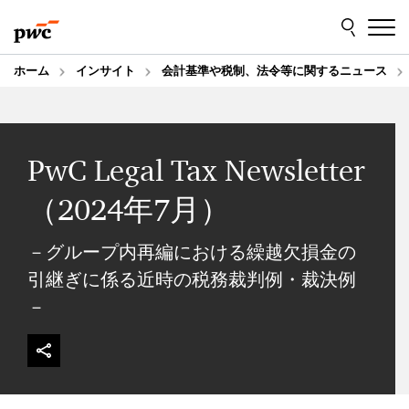
Skip
Skip
to
to
content
footer
ホーム
インサイト
会計基準や税制、法令等に関するニュース
PwC Legal Tax Newsletter
（2024年7月）
－グループ内再編における繰越欠損金の
引継ぎに係る近時の税務裁判例・裁決例
－