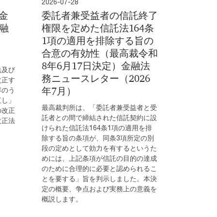
2026-07-28
金
委託者兼受益者の信託終了
融
権限を定めた信託法164条
1項の適用を排除する旨の
合意の有効性（最高裁令和
8年6月17日決定）金融法
法及び
務ニュースレター（2026
改正す
年7月）
容のう
直し」
最高裁判所は、「委託者兼受益者と受
の改正
託者との間で締結された信託契約に設
改正法
けられた信託法164条1項の適用を排
除する旨の条項が、同条3項所定の別
段の定めとして効力を有するというた
めには、上記条項が信託の目的の達成
のために合理的に必要と認められるこ
とを要する」旨を判示しました。本決
定の概要、争点および実務上の意義を
概説します。