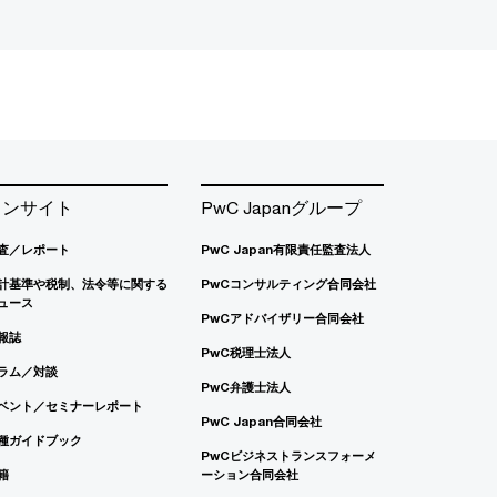
インサイト
PwC Japanグループ
査／レポート
PwC Japan有限責任監査法人
計基準や税制、法令等に関する
PwCコンサルティング合同会社
ュース
PwCアドバイザリー合同会社
報誌
PwC税理士法人
ラム／対談
PwC弁護士法人
ベント／セミナーレポート
PwC Japan合同会社
種ガイドブック
PwCビジネストランスフォーメ
籍
ーション合同会社