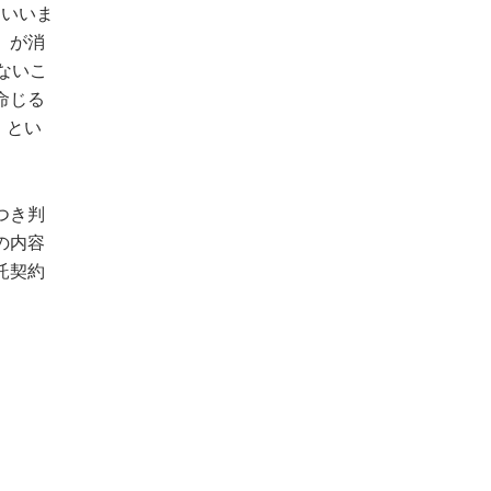
といいま
」が消
ないこ
命じる
」とい
つき判
の内容
託契約