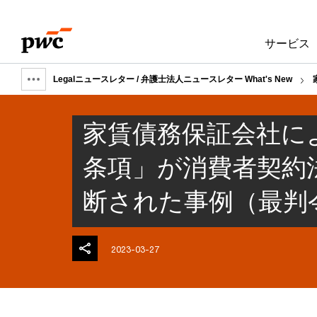
Skip
Skip
to
to
サービス
content
footer
Legalニュースレター / 弁護士法人ニュースレター What's New
Show
full
家賃債務保証会社に
breadcrumb
条項」が消費者契約
断された事例（最判令
2023-03-27