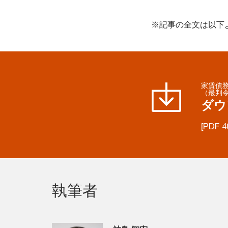
※記事の全文は以下
家賃債
（最判令
ダウ
[PDF 4
執筆者