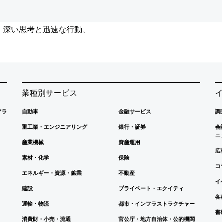
、深い思考と迅速な行動、
業種別サービス
アラ
自動車
金融サービス
調
重工業・エンジニアリング
銀行・証券
会
ニ
産業機械
資産運用
広
素材・化学
保険
コ
エネルギー・資源・鉱業
不動産
イ
建設
プライベート・エクイティ
各
運輸・物流
都市・インフラストラクチャー
書
消費財・小売・流通
官公庁・地方自治体・公的機関