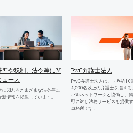
基準や税制、法令等に関
PwC弁護士法人
ニュース
PwC弁護士法人は、世界約10
4,000名以上の弁護士を擁す
営に関わるさまざまな法令等に
バルネットワークと協働し、
最新情報を掲載しています。
野に対し法務サービスを提供
事務所です。