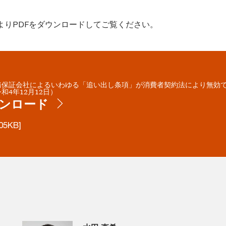
よりPDFをダウンロードしてご覧ください。
務保証会社によるいわゆる「追い出し条項」が消費者契約法により無効
和4年12月12日）
ンロード
05KB]