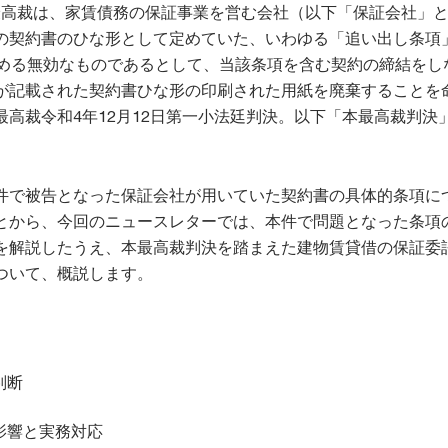
日、最高裁は、家賃債務の保証事業を営む会社（以下「保証会社」
の契約書のひな形として定めていた、いわゆる「追い出し条項
定める無効なものであるとして、当該条項を含む契約の締結をし
が記載された契約書ひな形の印刷された用紙を廃棄することを
最高裁令和4年12月12日第一小法廷判決。以下「本最高裁判決
件で被告となった保証会社が用いていた契約書の具体的条項に
とから、今回のニュースレターでは、本件で問題となった条項
を解説したうえ、本最高裁判決を踏まえた建物賃貸借の保証委
ついて、概説します。
判断
影響と実務対応