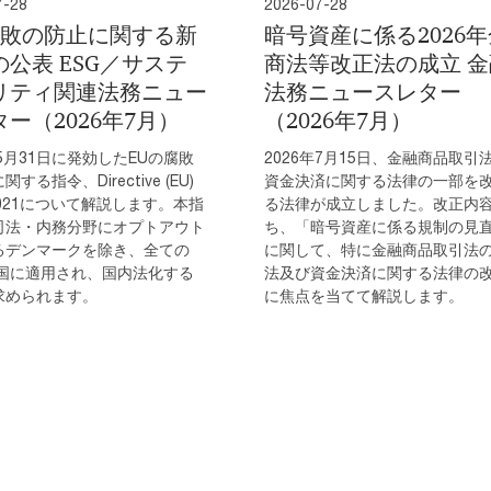
7-28
2026-07-28
 腐敗の防止に関する新
暗号資産に係る2026年
公表 ESG／サステ
商法等改正法の成立 金
リティ関連法務ニュー
法務ニュースレター
ー（2026年7月）
（2026年7月）
年5月31日に発効したEUの腐敗
2026年7月15日、金融商品取引
する指令、Directive (EU)
資金決済に関する法律の一部を
/1021について解説します。本指
る法律が成立しました。改正内
司法・内務分野にオプトアウト
ち、「暗号資産に係る規制の見
るデンマークを除き、全ての
に関して、特に金融商品取引法
盟国に適用され、国内法化する
法及び資金決済に関する法律の
求められます。
に焦点を当てて解説します。