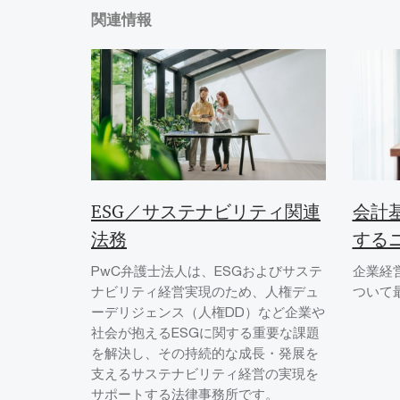
関連情報
ESG／サステナビリティ関連
会計
法務
する
PwC弁護士法人は、ESGおよびサステ
企業経
ナビリティ経営実現のため、人権デュ
ついて
ーデリジェンス（人権DD）など企業や
社会が抱えるESGに関する重要な課題
を解決し、その持続的な成長・発展を
支えるサステナビリティ経営の実現を
サポートする法律事務所です。