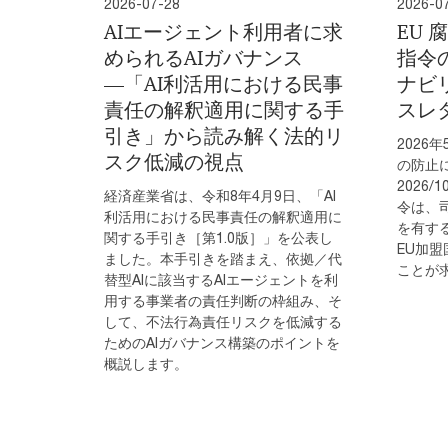
2026-07-28
2026-0
AIエージェント利用者に求
EU
められるAIガバナンス
指令の
―「AI利活用における民事
ナビ
責任の解釈適用に関する手
スレタ
引き」から読み解く法的リ
2026
スク低減の視点
の防止に関
2026
経済産業省は、令和8年4月9日、「AI
令は、
利活用における民事責任の解釈適用に
を有す
関する手引き［第1.0版］」を公表し
EU加
ました。本手引きを踏まえ、依拠／代
ことが
替型AIに該当するAIエージェントを利
用する事業者の責任判断の枠組み、そ
して、不法行為責任リスクを低減する
ためのAIガバナンス構築のポイントを
概説します。