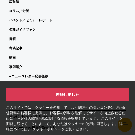
広報誌
コラム／対談
イベント／セミナーレポート
各種ガイドブック
書籍
寄稿記事
動画
事例紹介
eニュースレター配信登録
理解しました
Today's issues
このサイトでは、クッキーを使用して、より関連性の高いコンテンツや販
促資料をお客様に提供し、お客様の興味を理解してサイトを向上させるた
PwC Japanグループ
めに、お客様の閲覧活動に関する情報を収集しています。 このサイトを
閲覧し続けることによって、あなたはクッキーの使用に同意します。 詳
PwC Japan有限責任監査法人
細については、
クッキーポリシー
をご覧ください。