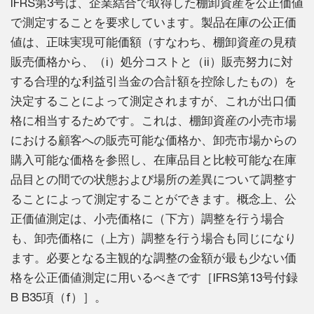
IFRS第3号は、企業結合で取得した棚卸資産を公正価値
で測定することを要求しています。製品在庫の公正価
値は、正味実現可能価額（すなわち、棚卸資産の見積
販売価格から、（i）処分コストと（ii）販売努力に対
する合理的な利益引当金の合計額を控除したもの）を
決定することによって測定されますが、これが出口価
格に相当するためです。これは、棚卸資産の小売市場
における顧客への販売可能な価格か、卸売市場からの
購入可能な価格を参照し、在庫品目と比較可能な在庫
品目との間での状態および場所の差異について調整す
ることによって測定することができます。概念上、公
正価値測定は、小売価格に（下方）調整を行う場合
も、卸売価格に（上方）調整を行う場合も同じになり
ます。必要となる主観的な調整の金額が最も少ない価
格を公正価値測定に用いるべきです［IFRS第13号付録
B B35項（f）］。