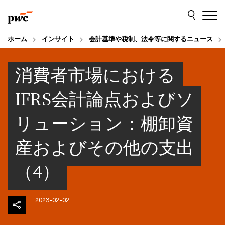
Skip
Skip
to
to
content
footer
ホーム
インサイト
会計基準や税制、法令等に関するニュース
消費者市場における
IFRS会計論点およびソ
リューション：棚卸資
産およびその他の支出
（4）
2023-02-02