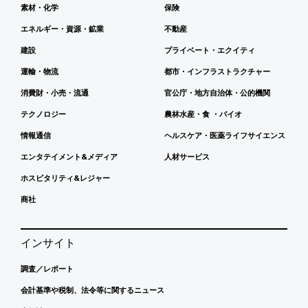
素材・化学
保険
エネルギー・資源・鉱業
不動産
建設
プライベート・エクイティ
運輸・物流
都市・インフラストラクチャー
消費財・小売・流通
官公庁・地方自治体・公的機関
テクノロジー
農林水産・食 ・バイオ
情報通信
ヘルスケア・医薬ライフサイエンス
エンタテイメント&メディア
人材サービス
ホスピタリティ&レジャー
商社
インサイト
調査／レポート
会計基準や税制、法令等に関するニュース