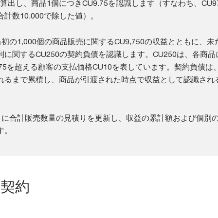
0と算出し、商品1個につきCU9.75を認識します（すなわち、CU97
計数10,000で除した値）。
初の1,000個の商品販売に関するCU9,750の収益とともに、未
に関するCU250の契約負債を認識します。CU250は、各商品
.75を超える顧客の支払価格CU10を表しています。契約負債は
れるまで累積し、商品が引渡された時点で収益として認識され
とに合計販売数量の見積りを更新し、収益の累計額および個別
す。
告契約