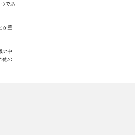
1つであ
とが重
識の中
の他の