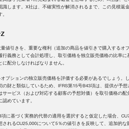
認識します。X社は、不確実性が解消されるまで、この見積返
す。
者Z
数量値引きを、重要な権利（追加の商品を値引きで購入するオ
履行義務として会計処理し、取引価格を独立販売価格の比率に
とに配分しなければなりません。
各オプションの独立販売価格を評価する必要があるでしょう。
の財と類似しているため、IFRS第15号B43項は、提供が予想
はサービス（および対応する顧客の予想対価）を取引価格の配
に認めています。
B43項に基づく実務的代替の適用を選択すると仮定した場合、CU75
されるCU25,000について5％の値引きを反映して、追加的な