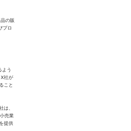
製品の販
びプロ
るよう
X社が
ること
社は、
が小売業
を提供