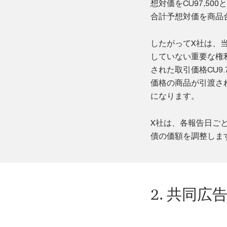
想対価をCU97,50
合計予想対価を商品合
したがってX社は、当
していない重要な権利
された取引価格CU9
価格の商品が引渡さ
になります。
X社は、各報告日ご
債の価額を調整しま
2. 共同広