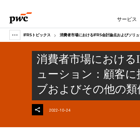
Skip
Skip
to
to
サービス
content
footer
IFRSトピックス
消費者市場におけるIFRS会計論点およびソリ
Show
full
消費者市場におけるI
breadcrumb
ューション：顧客に
ブおよびその他の類
2022-10-24