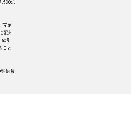
,500の
だ充足
に配分
、値引
ること
の契約負