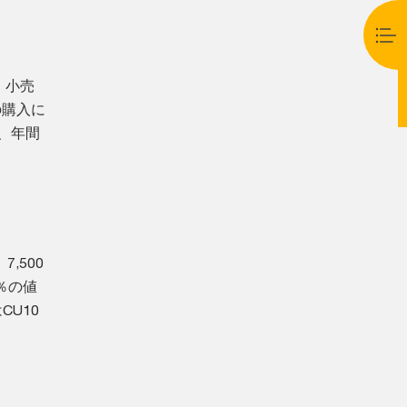
、小売
の購入に
、年間
,500
％の値
U10