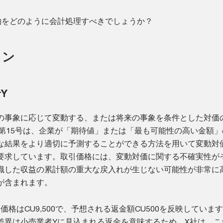
約をどのように会計処理すべきでしょうか？
ョン
Y
の事象に応じて変動する、または将来の事象を条件とした対価
S第15号は、企業が「期待値」または「最も可能性の高い金額
な結果をより適切に予測することができる方法を用いて変動対
要求しています。取引価格には、変動対価に関する不確実性が
識した収益の累計額の重大な戻入れが生じない可能性が非常に
が含まれます。
引価格はCU9,500で、予想される返金額CU500を反映していま
差異は小売業者Yに見込まれる返金を意味するため、X社は、こ