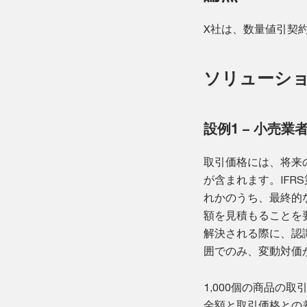
X社は、数量値引契
ソリューシ
設例1 – 小売業者
取引価格には、将来
が含まれます。IFR
れかのうち、最終的
額を見積もることを
解決される際に、認
囲でのみ、変動対価
1,000個の商品の取
金額と取引価格との