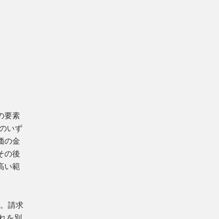
の要素
」のいず
価の金
その後
高い範
す。請求
れを別