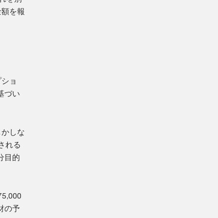
金額を報
プショ
基づい
しかしな
される
分目的
,000
財の予