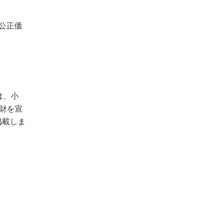
公正価
は、小
財を宣
掲載しま