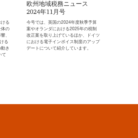
欧州地域税務ニュース
2024年11月号
おける
今号では、英国の2024年度秋季予算
全体の
案やオランダにおける2025年の税制
影響、
改正案を取り上げているほか、ドイツ
おける
における電子インボイス制度のアップ
の動き
デートについて紹介しています。
いて