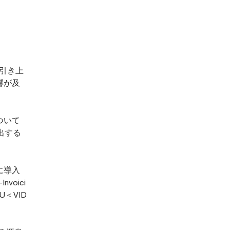
の引き上
響が及
ついて
出する
に導入
oici
U＜VID