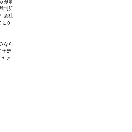
る源泉
裁判所
括会社
ことが
みなら
る予定
くださ