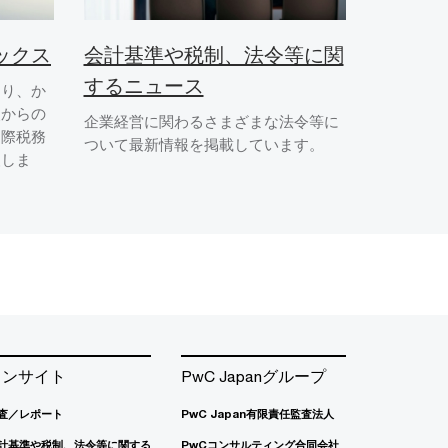
ックス
会計基準や税制、法令等に関
するニュース
より、か
点からの
企業経営に関わるさまざまな法令等に
国際税務
ついて最新情報を掲載しています。
援しま
インサイト
PwC Japanグループ
査／レポート
PwC Japan有限責任監査法人
計基準や税制、法令等に関する
PwCコンサルティング合同会社