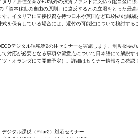
イタリア居住企業がEU域外の投資ファンドに支払う配当金に係
約の「資本移動の自由の原則」に違反するとの立場をとった最高
ます。イタリアに直接投資を持つ日本や英国などEU外の地域統
株式を保有している場合には、還付の可能性について検討する
OECDデジタル課税第2の柱セミナーを実施します。制度概要の
して対応が必要となる事項や留意点について日本語にて解説す
イツ・オランダにて開催予定）。詳細はセミナー情報をご確認
 デジタル課税（Pillar2）対応セミナー