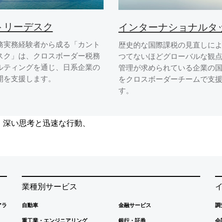
トリーデスク
インターナショナルタ
務実務経験者から成る「カント
歴史的な国際課税の見直しに
スク」は、クロスボーダー税務
つてないほどグローバルな観
ルティングを通じ、日系企業の
管理が求められている企業の
開を支援します。
をクロスボーダーチームで支
す。
、深い思考と迅速な行動、
業種別サービス
アラ
自動車
金融サービス
調
重工業・エンジニアリング
銀行・証券
会