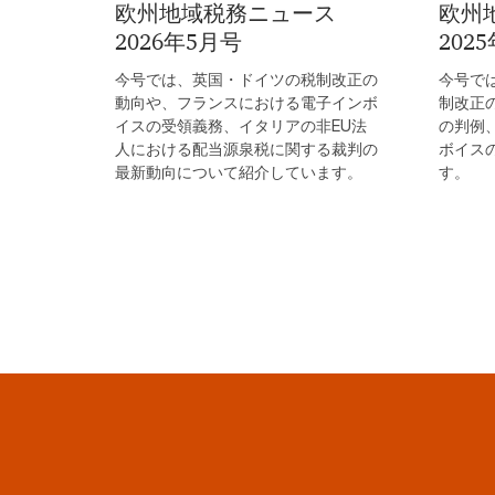
欧州地域税務ニュース
欧州
2026年5月号
202
今号では、英国・ドイツの税制改正の
今号で
動向や、フランスにおける電子インボ
制改正
イスの受領義務、イタリアの非EU法
の判例
人における配当源泉税に関する裁判の
ボイス
最新動向について紹介しています。
す。