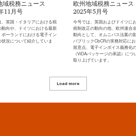
地域税務ニュース
欧州地域税務ニュース
5年11月号
2025年5月号
は、英国・イタリアにおける税
今号では、英国およびドイツに
の動向や、ドイツにおける最新
税制改正の動向の他、欧州連合
、ポーランドにおける電子イン
動向として、オムニバス法案の
の状況について紹介していま
パブリックCbCRの実務対応に
留意点、電子インボイス義務化
（ViDAパッケージの承認）につ
取り上げています。
Load more