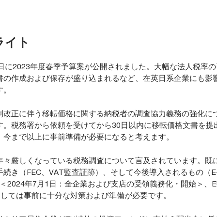
ライト
日に2023年度春季予算案が公開されました。大幅な法人税率
書の作成および保存が盛り込まれるなど、在英日系企業にも影
す。
制改正に伴う移転価格に関する納税者の調査協力義務の強化に
す。税務署から依頼を受けてから30日以内に移転価格文書を提
、今まで以上に事前準備が必要になると考えます。
年々厳しくなっている税務調査について言及されています。既
続き（FEC、VAT監査証跡）、そして今後導入されるもの（E-Inv
rting＜2024年7月1日：全企業および支店の受領義務化・開始＞、E
対しては事前に十分な対策および準備が必要です。