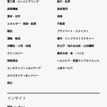
重工業・エンジニアリング
銀行・証券
産業機械
資産運用
素材・化学
保険
エネルギー・資源・鉱業
不動産
建設
プライベート・エクイティ
運輸・物流
都市・インフラストラクチャー
消費財・小売・流通
官公庁・地方自治体・公的機関
テクノロジー
農林水産・食 ・バイオ
情報通信
ヘルスケア・医薬ライフサイエンス
エンタテイメント&メディア
人材サービス
ホスピタリティ&レジャー
商社
インサイト
調査／レポート