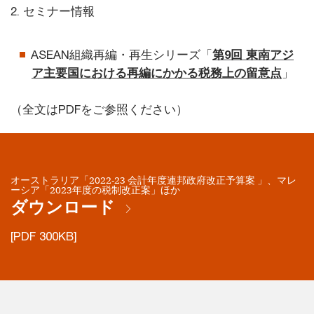
2. セミナー情報
ASEAN組織再編・再生シリーズ「
第9回 東南アジ
ア主要国における再編にかかる税務上の留意点
」
（全文はPDFをご参照ください）
オーストラリア「2022-23 会計年度連邦政府改正予算案 」、マレ
ーシア「2023年度の税制改正案」ほか
ダウンロード
[PDF 300KB]