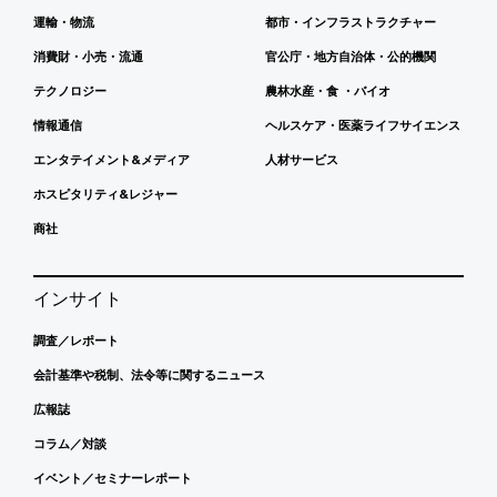
運輸・物流
都市・インフラストラクチャー
消費財・小売・流通
官公庁・地方自治体・公的機関
テクノロジー
農林水産・食 ・バイオ
情報通信
ヘルスケア・医薬ライフサイエンス
エンタテイメント&メディア
人材サービス
ホスピタリティ&レジャー
商社
インサイト
調査／レポート
会計基準や税制、法令等に関するニュース
広報誌
コラム／対談
イベント／セミナーレポート