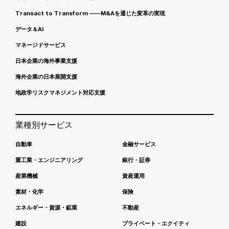
Transact to Transform ――M&Aを通じた変革の実現
データ＆AI
マネージドサービス
日本企業の海外事業支援
海外企業の日本展開支援
地政学リスクマネジメント対応支援
業種別サービス
自動車
金融サービス
重工業・エンジニアリング
銀行・証券
産業機械
資産運用
素材・化学
保険
エネルギー・資源・鉱業
不動産
建設
プライベート・エクイティ