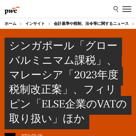
Skip
Skip
to
to
content
footer
ホーム
インサイト
会計基準や税制、法令等に関するニュース
シンガポール「グロー
バルミニマム課税」、
マレーシア「2023年度
税制改正案」、フィリ
ピン「ELSE企業のVATの
取り扱い」ほか
2023-03-29