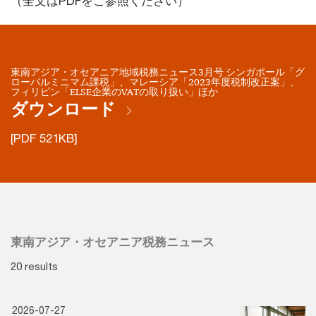
（全文はPDFをご参照ください）
東南アジア・オセアニア地域税務ニュース3月号 シンガポール「グ
ローバルミニマム課税」、マレーシア「2023年度税制改正案」、
フィリピン「ELSE企業のVATの取り扱い」ほか
ダウンロード
[PDF 521KB]
東南アジア・オセアニア税務ニュース
20 results
2026-07-27