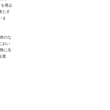
引を廃止
果たす
いま
実体のな
におい
以降に生
企業