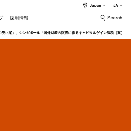
Japan
JA
Search
プ
採用情報
の廃止案」、シンガポール「国外財産の譲渡に係るキャピタルゲイン課税（案）」