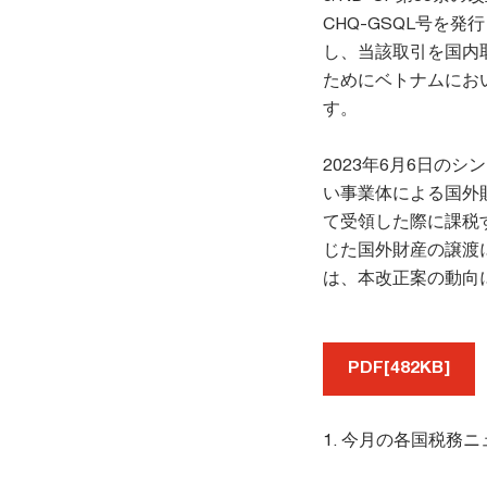
CHQ-GSQL号を
し、当該取引を国内
ためにベトナムにお
す。
2023年6月6日の
い事業体による国外
て受領した際に課税す
じた国外財産の譲渡
は、本改正案の動向
PDF[482KB]
1. 今月の各国税務