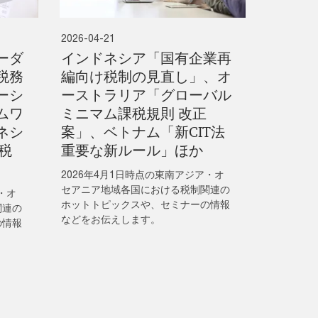
2026-04-21
ーダ
インドネシア「国有企業再
税務
編向け税制の見直し」、オ
ーシ
ーストラリア「グローバル
ムワ
ミニマム課税規則 改正
ネシ
案」、ベトナム「新CIT法
税
重要な新ルール」ほか
2026年4月1日時点の東南アジア・オ
セアニア地域各国における税制関連の
・オ
ホットトピックスや、セミナーの情報
関連の
などをお伝えします。
の情報