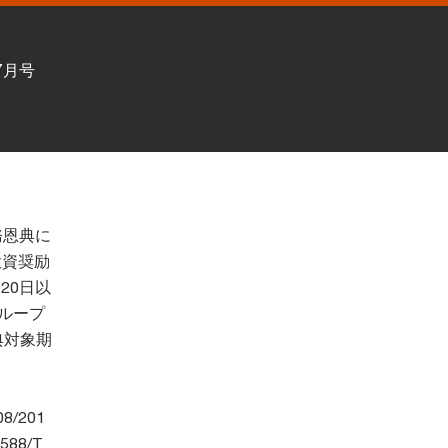
年7月号
務恩典に
投資奨励
20日以
ループ
典対象期
/201
88/T