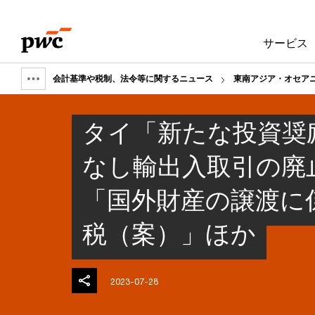
Skip
Skip
to
to
サービス
content
footer
会計基準や税制、法令等に関するニュース
東南アジア・オセア
Show
full
タイ「新たな投資奨
breadcrumb
なし輸出入取引の廃
「国外財産の譲渡に
税（案）」ほか
2023-07-28