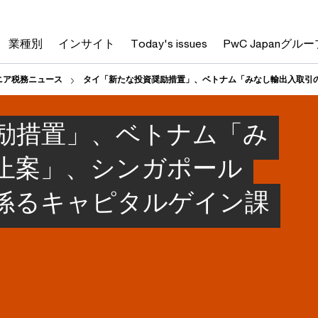
業種別
インサイト
Today's issues
PwC Japanグルー
ニア税務ニュース
タイ「新たな投資奨励措置」、ベトナム「みなし輸出入取引
励措置」、ベトナム「み
止案」、シンガポール
係るキャピタルゲイン課