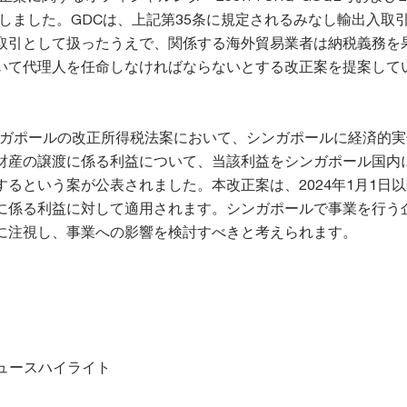
発行しました。GDCは、上記第35条に規定されるみなし輸出入取
取引として扱ったうえで、関係する海外貿易業者は納税義務を
いて代理人を任命しなければならないとする改正案を提案して
シンガポールの改正所得税法案において、シンガポールに経済的
財産の譲渡に係る利益について、当該利益をシンガポール国内
るという案が公表されました。本改正案は、2024年1月1日
に係る利益に対して適用されます。シンガポールで事業を行う
に注視し、事業への影響を検討すべきと考えられます。
ニュースハイライト