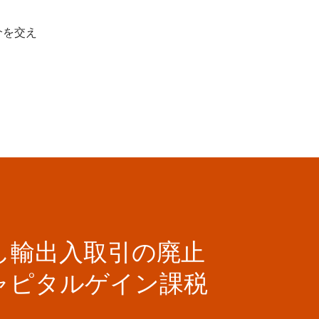
介を交え
し輸出入取引の廃止
ャピタルゲイン課税