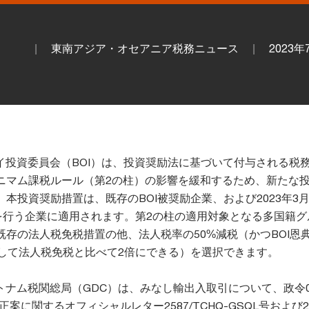
東南アジア・オセアニア税務ニュース
2023
、タイ投資委員会（BOI）は、投資奨励法に基づいて付与される税
ニマム課税ルール（第2の柱）の影響を緩和するため、新たな
本投資奨励措置は、既存のBOI被奨励企業、および2023年3月
請を行う企業に適用されます。第2の柱の適用対象となる多国籍グ
既存の法人税免税措置の他、法人税率の50%減税（かつBOI恩
として法人税免税と比べて2倍にできる）を選択できます。
ベトナム税関総局（GDC）は、みなし輸出入取引について、政令08
改正案に関するオフィシャルレター2587/TCHQ-GSQL号および25