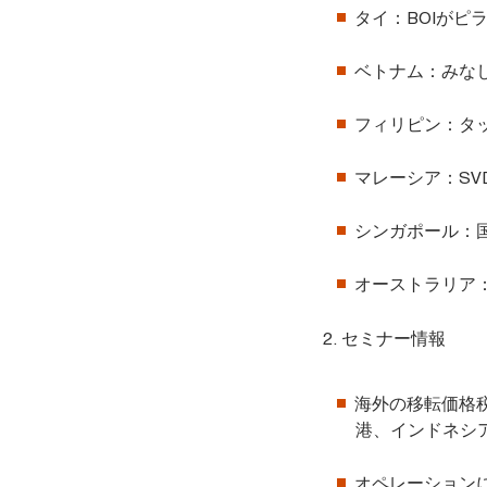
タイ：BOIがピ
ベトナム：みなし輸出
フィリピン：タ
マレーシア：SV
シンガポール：
オーストラリア
2. セミナー情報
海外の移転価格
港、インドネシ
オペレーション