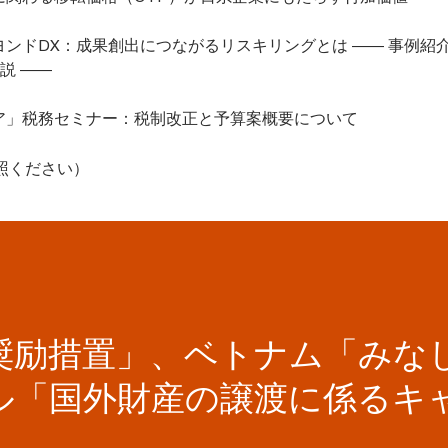
ンドDX：成果創出につながるリスキリングとは ―― 事例紹
説 ――
ア」税務セミナー：税制改正と予算案概要について
照ください）
奨励措置」、ベトナム「みな
ル「国外財産の譲渡に係るキ