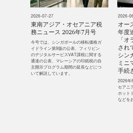
2026-07-27
2026-0
東南アジア・オセアニア税
オース
務ニュース 2026年7月号
年度
「オ
今号では、シンガポールの移転価格ガ
され
イドライン第9版の公表、フィリピン
シン
のデジタルサービスVAT課税に関する
通達の公表、マレーシアの印紙税の自
ミニ
主開示プログラム期間の延長などにつ
手続
いて解説しています。
2026
セアニ
ホット
などを