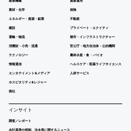
産業機械
資産運用
素材・化学
保険
エネルギー・資源・鉱業
不動産
建設
プライベート・エクイティ
運輸・物流
都市・インフラストラクチャー
消費財・小売・流通
官公庁・地方自治体・公的機関
テクノロジー
農林水産・食 ・バイオ
情報通信
ヘルスケア・医薬ライフサイエンス
エンタテイメント&メディア
人材サービス
ホスピタリティ&レジャー
商社
インサイト
調査／レポート
会計基準や税制、法令等に関するニュース