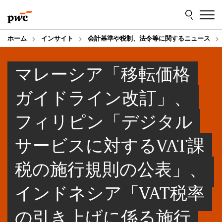
Skip
Skip
to
to
content
footer
ホーム
インサイト
会計基準や税制、法令等に関するニュース
マレーシア「移転価格
ガイドライン改訂」、
フィリピン「デジタル
サービスに対するVAT課
税の施行規則の公表」、
インドネシア「VAT税率
の引き上げに係る施行