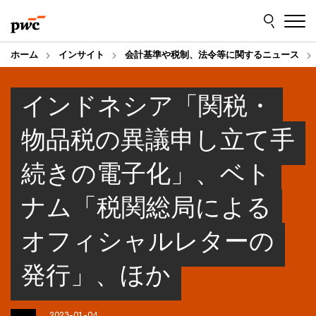
Skip
Skip
to
to
content
footer
ホーム
インサイト
会計基準や税制、法令等に関するニュース
インドネシア「関税・
物品税の異議申し立て手
続きの電子化」、ベト
ナム「税関総局による
オフィシャルレターの
発行」、ほか
2023-01-04