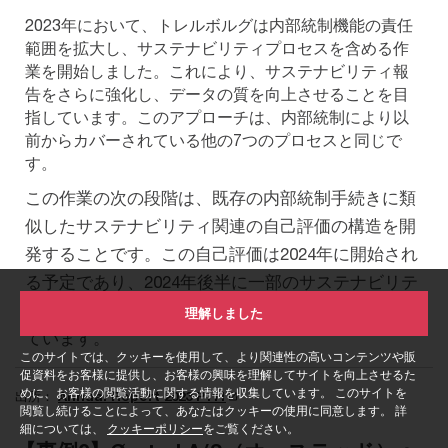
2023年において、トレルボルグは内部統制機能の責任
範囲を拡大し、サステナビリティプロセスを含める作
業を開始しました。これにより、サステナビリティ報
告をさらに強化し、データの質を向上させることを目
指しています。このアプローチは、内部統制により以
前からカバーされている他の7つのプロセスと同じで
す。
この作業の次の段階は、既存の内部統制手続きに類
似したサステナビリティ関連の自己評価の構造を開
発することです。この自己評価は2024年に開始され
る予定であり、2024年後半に一部のサステナビリテ
ィ項目を内部監査の対象とするオプションも検討し
理解しました
ています。
このサイトでは、クッキーを使用して、より関連性の高いコンテンツや販
促資料をお客様に提供し、お客様の興味を理解してサイトを向上させるた
めに、お客様の閲覧活動に関する情報を収集しています。 このサイトを
出所：
Annual Report 2023 P111
閲覧し続けることによって、あなたはクッキーの使用に同意します。 詳
細については、
クッキーポリシー
をご覧ください。