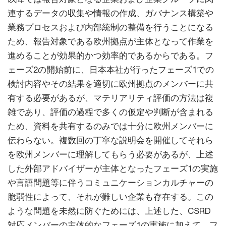
連するデータの収集や情報の作成、ガバナンス構築や
業務プロセスおよび内部統制の整備を行うことになる
ため、報告対象である欧州拠点が主体となって作業を
進めることが効果的かつ効率的であるからである。フ
ェーズ2の開始前に、日本本社が行ったフェーズ1での
検討内容やその結果を適切に欧州拠点のメンバーに共
有する必要があるが、マテリアリティ評価の方法は複
雑であり、評価の過程で多くの仮定や判断が含まれる
ため、資料を共有するのみでは十分に欧州メンバーに
伝わらない。複数回の丁寧な説明会を開催してそれら
を欧州メンバーに理解してもらう必要があるが、上述
した外部アドバイザーが主体となったフェーズ1の実施
や言語問題等に伴うコミュニケーションカルチャーの
脆弱性によって、それが難しい企業も存在する。この
ような問題を未然に防ぐためには、上述した、CSRD
対応メンバーの主体的なフェーズ1の実施に加えて、フ