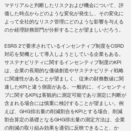
マテリアルと判断したリスクおよび機会について、評
価した時点からどのような変化が発生し、その変化に
よって全社的なリスク管理にどのような影響を与える
のか経理財務部門が分析することが望ましいだろう。
ESRS 2で要求されているインセンティブ制度をCSRD
対応を契機として導入しようとしている企業もある。
サステナビリティに関するインセンティブ制度のKPI
は、企業の長期的な価値創造やサステナビリティ戦略
に関連性があることが望ましく、従来の財務数値に関
連したKPIと違う側面がある。一般的に、インセンティ
ブに関するKPIは客観的に測定可能であり測定に判断が
含まれる場合には慎重に検討することが望ましい。例
えば、GHG排出量の削減割合をKPIとする場合、削減
割合算定の基礎となるGHG排出量の測定方法は、企業
の削減の取り組み効果を適切に反映できること、か