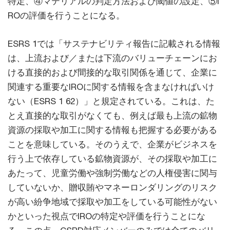
特定、④マテリアルの判定方法および閾値の設定、⑤I
ROの評価を行うことになる。
ESRS 1では「サステナビリティ報告に記載される情報
は、上流および／または下流のバリューチェーンにお
ける直接的および間接的な取引関係を通じて、企業に
関連する重要なIROに関する情報を含まなければいけ
ない（ESRS 1 62）」と規定されている。これは、た
とえ直接的な取引がなくても、例えば最も上流の鉱物
資源の採取や加工に関する情報も把握する必要がある
ことを意味している。そのうえで、企業がビジネスを
行う上で依存している鉱物資源が、その採取や加工に
あたって、児童労働や強制労働などの人権侵害に関与
していないか、贈収賄やマネーロンダリングのリスク
が高い紛争地域で採取や加工をしている可能性がない
かといった視点でIROの特定や評価を行うことにな