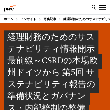
Skip
Skip
to
to
content
footer
ホーム
インサイト
寄稿記事
経理財務のためのサステナビリテ
経理財務のためのサス
テナビリティ情報開示
最前線～CSRDの本場欧
州ドイツから 第5回 サ
ステナビリティ報告の
準備状況とガバナン
ス・内部統制の整備