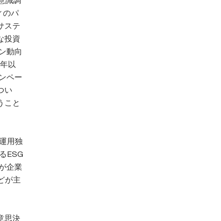
意識調
ィのパ
サステ
な投資
ン動向
0年以
ンペー
つい
うこと
理運用独
るESG
家が企業
どが主
意思決