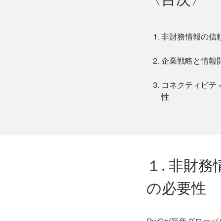
非財務情報の信
企業戦略と情報
コネクティビテ
性
１. 非財
の必要性