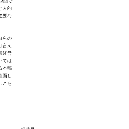
3回
で
と人的
主要な
自らの
は言え
業経営
いては
る本稿
直面し
ことを