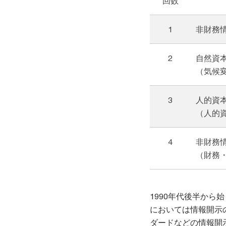
回数
1
非財務
2
自然資
（気候
3
人的資
（人的
4
非財務
（財務
1990年代後半から
においては情報開示の
ダードなどの情報開