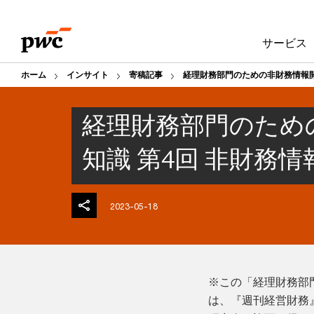
Skip
Skip
to
to
サービス
content
footer
ホーム
インサイト
寄稿記事
経理財務部門のための非財務情報開
経理財務部門のため
知識 第4回 非財務
2023-05-18
※この「経理財務部
は、『週刊経営財務』