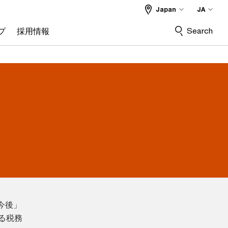
Japan
JA
Search
プ
採用情報
今後」
ある税務