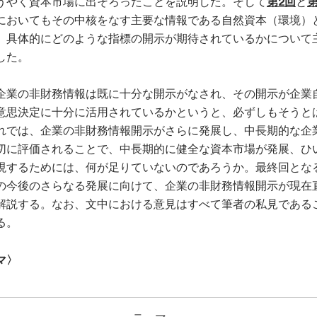
うやく資本市場に出そろったことを説明した。そして
第2回
と
第
においてもその中核をなす主要な情報である自然資本（環境）
、具体的にどのような指標の開示が期待されているかについて
した。
企業の非財務情報は既に十分な開示がなされ、その開示が企業
意思決定に十分に活用されているかというと、必ずしもそうと
れでは、企業の非財務情報開示がさらに発展し、中長期的な企
切に評価されることで、中長期的に健全な資本市場が発展、ひ
現するためには、何が足りていないのであろうか。最終回とな
の今後のさらなる発展に向けて、企業の非財務情報開示が現在
解説する。なお、文中における意見はすべて筆者の私見である
る。
マ〉