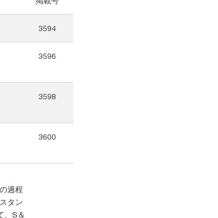
掲載号
3594
3596
3598
3600
その過程
Bスタン
て、S＆