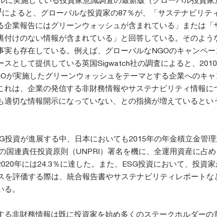
バルに実施している投資家意識調査の最新版（グローバル投資家
1
によると、グローバルな投資家の87％が、「サステナビリテ
る企業報告にはグリーンウォッシュが含まれている」または「
裏付けのない情報が含まれている」と回答している。そのよう
事実も存在している。例えば、グローバルなNGOのキャンペー
スとして提供している英国Sigwatch社の調査によると、201
GOが実施したグリーンウォッシュをテーマとする企業へのキャ
これは、企業の発信する非財務情報やサステナビリティ情報に
も適切な情報開示になっていない、との指摘が増えているとい
G投資が進展する中、日本においても2015年の年金積立金管
）の国連責任投資原則（UNPRI）署名を機に、全運用資産に占め
020年には24.3％に達した。また、ESG投資において、投資
ンスを評価する際は、統合報告書やサステナビリティレポートな
いる。
する非財務情報は既に投資家を始め多くのステークホルダーの