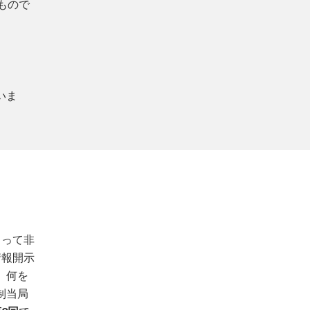
もので
いま
とって非
情報開示
、何を
制当局