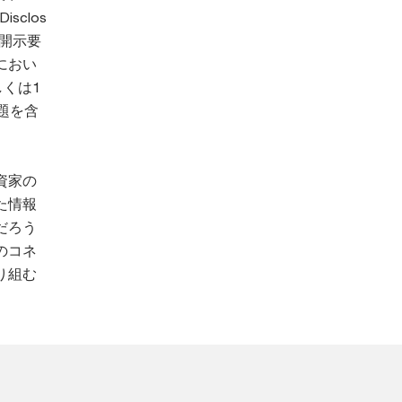
isclos
らの開示要
におい
くは1
題を含
資家の
た情報
だろう
のコネ
り組む