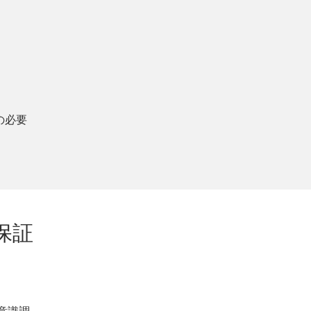
の必要
保証