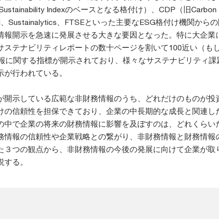
 Sustainability Indexのベースとなる格付け）、CDP（旧Carbon D
MSCI、Sustainalytics、FTSEといった主要なESG格付け機関か
情報開示を急速に発展させる大きな要因となった。特に大企業
サステナビリティレポートの数十ページを割いて100近い（もし
情報に関する指標が開示されており、様々なサステナビリティ課
示が行われている。
が開示している広範な非財務情報のうち、どれだけのものが投
けの信頼性を担保できており、企業の中長期的な成長と関連し
の中で企業の将来の財務情報に影響を及ぼすのは、どれくらい
務情報の信頼性や企業戦略との繋がり、非財務情報と財務情報
た３つの観点から、非財務情報の今後の発展に向けて企業が取
説する。