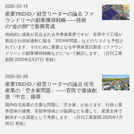
2025-03-19
産業TREND／経営リーダーの論点 ファ
ウンドリーの顧客獲得戦略――技術
の“金の卵”で新興育成
持続的に成長が見込まれる半導体業界ですが、世界中で工場が
新設され供給過剰に陥る「2024年問題」などのリスクも予想さ
れています。そのために重要となる半導体受託製造（ファウン
ドリー）の顧客獲得戦略などについて解説します。（日刊工業
新聞 2025年2月27日 寄稿）
2025-02-28
産業TREND／経営リーダーの論点 住宅
産業の「空き家問題」――官民で価値創
造「中古」循環
国内住宅産業の主要な問題に「空き家」があります。行政と業
界団体の連携、非競争領域との協調などを通して、産業全体で
解決すべき課題として考察します。（日刊工業新聞 2025年1月
30日 寄稿）