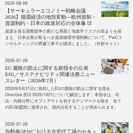
2026-08-06
【サーキュラーエコノミー戦略会議
2026】循環経済の地殻変動―欧州規制・
資源制約・日本の政策対応の全体像
資源を巡る国際競争の新たな局面と地政学リスクの高まりを踏
まえ、日本企業が取るべき資源循環市場戦略について、PwCコ
ンサルティングの齊藤三希子が講演しました。（外部サイト）
2026-07-28
EU 腐敗の防止に関する新指令の公表
ESG／サステナビリティ関連法務ニュー
スレター（2026年7月）
2026年5月31日に発効したEUの腐敗の防止に関する指令、
Directive (EU) 2026/1021について解説します。本指令は、司
法・内務分野にオプトアウトを有するデンマークを除き、全て
のEU加盟国に適用され、国内法化することが求められます。
2026-07-28
自動車OEMにおける次世代工場のセキュ