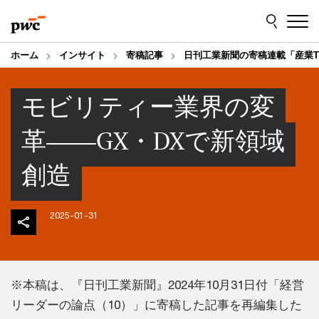
Skip
Skip
to
to
content
footer
ホーム
インサイト
寄稿記事
日刊工業新聞の寄稿連載「産業T
モビリティー業界の変
革――GX・DXで新領域
創造
2025-01-31
※本稿は、『日刊工業新聞』2024年10月31日付「経営
リーダーの論点（10）」に寄稿した記事を再編集した