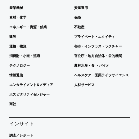
産業機械
資産運用
素材・化学
保険
エネルギー・資源・鉱業
不動産
建設
プライベート・エクイティ
運輸・物流
都市・インフラストラクチャー
消費財・小売・流通
官公庁・地方自治体・公的機関
テクノロジー
農林水産・食 ・バイオ
情報通信
ヘルスケア・医薬ライフサイエンス
エンタテイメント&メディア
人材サービス
ホスピタリティ&レジャー
商社
インサイト
調査／レポート