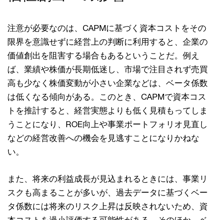
注意が必要なのは、CAPMに基づく資本コストをその
限界を意識せずに経営上の判断に利⽤すると、企業の
価値創出を阻害する場合もあるということだ。例え
ば、業績や株価が⻑期低迷し、市場で注⽬されず売買
⾼も少なく株価変動が⼩さい企業などは、ベータ係数
は低くなる傾向がある。このとき、CAPMで資本コス
トを推計すると、経営実態よりも低く⾒積もってしま
うことになり、ROE向上や事業ポートフォリオ⾒直し
などの経営改善への機会を⾒逃すことになりかねな
い。
また、将来の利益成⻑が⾒込まれるときには、事業リ
スクも⾼まることが多いが、過去データに基づくベー
タ係数には将来のリスク上昇は反映されないため、資