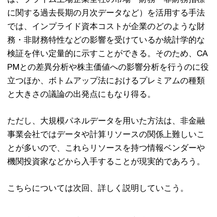
に関する過去⻑期の⽉次データなど）を活⽤する⼿法
では、インプライド資本コストが企業のどのような財
務・⾮財務特性などの影響を受けているか統計学的な
検証を伴い定量的に⽰すことができる。そのため、CA
PMとの差異分析や株主価値への影響分析を⾏うのに役
⽴つほか、ボトムアップ法におけるプレミアムの種類
と⼤きさの議論の出発点にもなり得る。
ただし、⼤規模パネルデータを⽤いた⽅法は、⾮⾦融
事業会社ではデータや計算リソースの関係上難しいこ
とが多いので、これらリソースを持つ情報ベンダーや
機関投資家などから⼊⼿することが現実的であろう。
こちらについては次回、詳しく説明していこう。