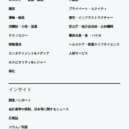
建設
プライベート・エクイティ
運輸・物流
都市・インフラストラクチャー
消費財・小売・流通
官公庁・地方自治体・公的機関
テクノロジー
農林水産・食 ・バイオ
情報通信
ヘルスケア・医薬ライフサイエンス
エンタテイメント&メディア
人材サービス
ホスピタリティ&レジャー
商社
インサイト
調査／レポート
会計基準や税制、法令等に関するニュース
広報誌
コラム／対談