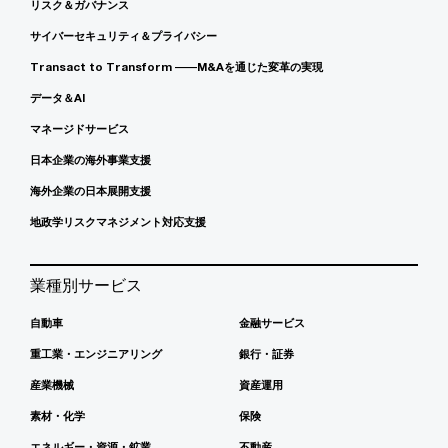
リスク＆ガバナンス
サイバーセキュリティ＆プライバシー
Transact to Transform ――M&Aを通じた変革の実現
データ＆AI
マネージドサービス
日本企業の海外事業支援
海外企業の日本展開支援
地政学リスクマネジメント対応支援
業種別サービス
自動車
金融サービス
重工業・エンジニアリング
銀行・証券
産業機械
資産運用
素材・化学
保険
エネルギー・資源・鉱業
不動産