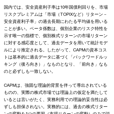
国内では、安全資産利⼦率は10年国債利回りを、市場
リスクプレミアムは「市場（TOPIXなど）リターン－
安全資産利⼦率」の過去⻑期にわたる平均値を⽤いる
ことが多い。ベータ係数は、個別企業のリスク特性を
⽰す唯⼀の指標で、個別株式リターンの市場リターン
に対する感応度として、過去データを⽤いて統計モデ
ルにより推定される。したがって、CAPMの資本コス
トは基本的に過去データに基づく「バックワードルッ
キング（後ろ向き）」なものとなり、「前向き」なも
のと必ずしも⼀致しない。
CAPMは、強固な理論的背景を伴って導出されている
ものの、実際の株式市場では理論上の仮定を満たして
いるとは⾔いがたく、実務利⽤での理論的妥当性は必
ずしも担保されない。実務的には、過去の株式リター
ンの変動を1つの要因（市場リターンの変動）のみで説