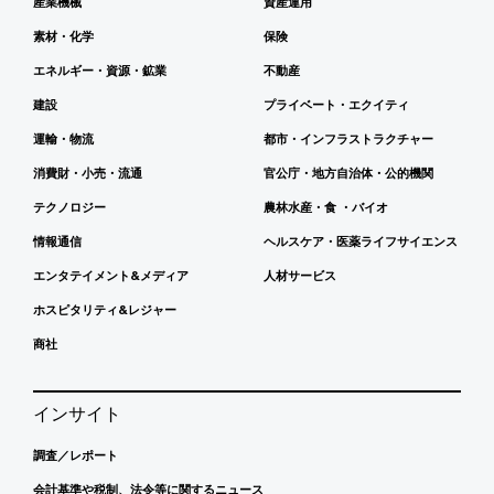
産業機械
資産運用
素材・化学
保険
エネルギー・資源・鉱業
不動産
建設
プライベート・エクイティ
運輸・物流
都市・インフラストラクチャー
消費財・小売・流通
官公庁・地方自治体・公的機関
テクノロジー
農林水産・食 ・バイオ
情報通信
ヘルスケア・医薬ライフサイエンス
エンタテイメント&メディア
人材サービス
ホスピタリティ&レジャー
商社
インサイト
調査／レポート
会計基準や税制、法令等に関するニュース