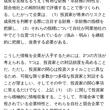
成⻑を⾒積もるうえで有⽤な財務・⾮財務の特性を、
競合他社との相対⽐較で評価することで形づくられ
る。したがって企業は、（1）投資家が将来のリスクと
成⻑性を判断する際に注⽬する財務・⾮財務の指標を
把握し、（2）それらの指標について⾃社が同業他社の
中でどう位置づけられているか（強み・弱み）を継続
的に把握し、改善する必要がある。
こうした情報を企業が⼊⼿するためには、2つの⽅法が
考えられる。1つは、投資家との対話頻度を⾼めること
だ。ただし、投資家の関⼼は投資スタイルごとに異な
るため、可能な限り多数かつ多様な投資家と対話する
ことが望ましい。そしてその中で、投資家の関⼼事項
に答えるだけでなく、上記（1）（2）に関して投資家
から積極的に情報収集する。こうして、市場全体で重
視されている企業特性と、それらを⾃社と競合企業で