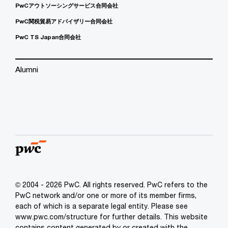
PwCアウトソーシングサービス合同会社
PwC関税貿易アドバイザリー合同会社
PwC TS Japan合同会社
Alumni
© 2004 - 2026 PwC. All rights reserved. PwC refers to the
PwC network and/or one or more of its member firms,
each of which is a separate legal entity. Please see
www.pwc.com/structure for further details. This website
contains content generated by or created with the