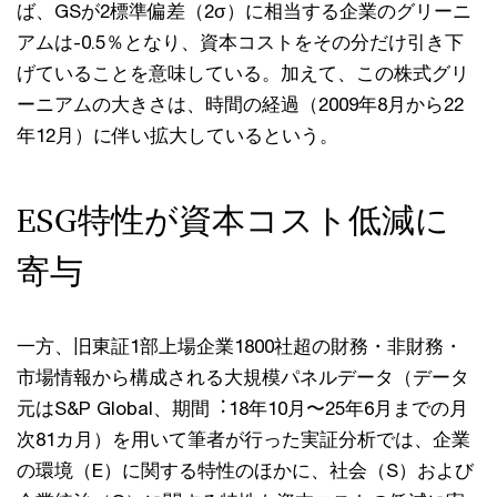
ば、GSが2標準偏差（2σ）に相当する企業のグリーニ
アムは-0.5％となり、資本コストをその分だけ引き下
げていることを意味している。加えて、この株式グリ
ーニアムの⼤きさは、時間の経過（2009年8⽉から22
年12⽉）に伴い拡⼤しているという。
ESG特性が資本コスト低減に
寄与
⼀⽅、旧東証1部上場企業1800社超の財務・⾮財務・
市場情報から構成される⼤規模パネルデータ（データ
元はS&P Global、期間︓18年10⽉〜25年6⽉までの⽉
次81カ⽉）を⽤いて筆者が⾏った実証分析では、企業
の環境（E）に関する特性のほかに、社会（S）および