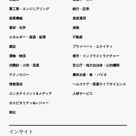
重工業・エンジニアリング
銀行・証券
産業機械
資産運用
素材・化学
保険
エネルギー・資源・鉱業
不動産
建設
プライベート・エクイティ
運輸・物流
都市・インフラストラクチャー
消費財・小売・流通
官公庁・地方自治体・公的機関
テクノロジー
農林水産・食 ・バイオ
情報通信
ヘルスケア・医薬ライフサイエンス
エンタテイメント&メディア
人材サービス
ホスピタリティ&レジャー
商社
インサイト