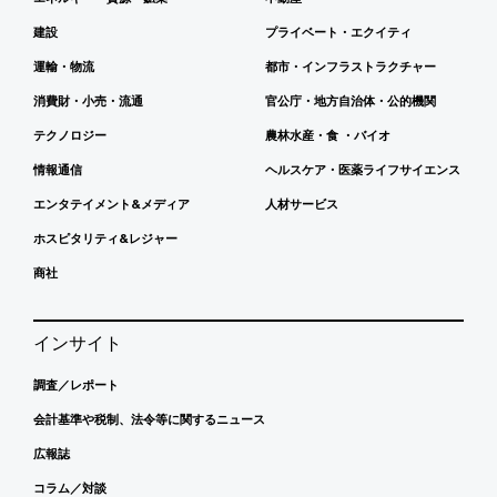
建設
プライベート・エクイティ
運輸・物流
都市・インフラストラクチャー
消費財・小売・流通
官公庁・地方自治体・公的機関
テクノロジー
農林水産・食 ・バイオ
情報通信
ヘルスケア・医薬ライフサイエンス
エンタテイメント&メディア
人材サービス
ホスピタリティ&レジャー
商社
インサイト
調査／レポート
会計基準や税制、法令等に関するニュース
広報誌
コラム／対談