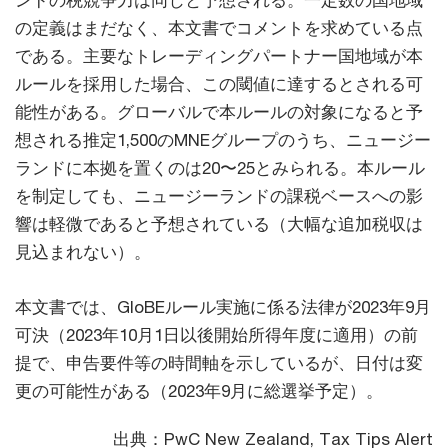
ンドの税競争力は同じと予想される。一定数の国地域
の定義はまだなく、本文書でコメントを求めている点
である。主要なトレーディングパートナー国地域が本
ルールを採用した場合、この閾値に達するとされる可
能性がある。グローバルで本ルールの対象になると予
想される推定1,500のMNEグループのうち、ニュージー
ランドに本拠を置くのは20〜25とみられる。本ルール
を制定しても、ニュージーランドの課税ベースへの影
響は軽微であると予想されている（大幅な追加税収は
見込まれない）。
本文書では、GloBEルール実施に係る法律が2023年9月
可決（2023年10月1日以後開始所得年度に適用）の前
提で、申告要件等の時間軸を示しているが、日付は変
更の可能性がある（2023年9月に総選挙予定）。
出典：PwC New Zealand, Tax Tips Alert