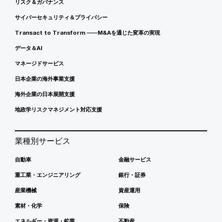
リスク＆ガバナンス
サイバーセキュリティ＆プライバシー
Transact to Transform ――M&Aを通じた変革の実現
データ＆AI
マネージドサービス
日本企業の海外事業支援
海外企業の日本展開支援
地政学リスクマネジメント対応支援
業種別サービス
自動車
金融サービス
重工業・エンジニアリング
銀行・証券
産業機械
資産運用
素材・化学
保険
エネルギー・資源・鉱業
不動産