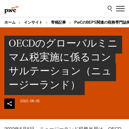
Skip
Skip
to
to
content
footer
ホーム
インサイト
寄稿記事
PwCのBEPS関連の税務専門誌
OECDのグローバルミニ
マム税実施に係るコン
サルテーション（ニュ
ージーランド）
2022-08-05