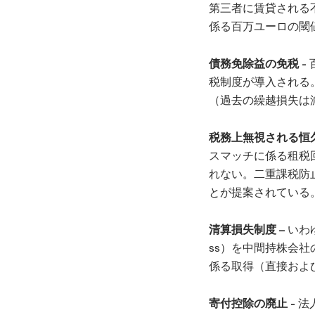
第三者に賃貸される不
係る百万ユーロの閾
債務免除益の免税 -
税制度が導入される
（過去の繰越損失は
税務上無視される恒久的施
スマッチに係る租税回避
れない。二重課税防
とが提案されている
清算損失制度 –
いわ
ss）を中間持株会
係る取得（直接およ
寄付控除の廃止 -
法