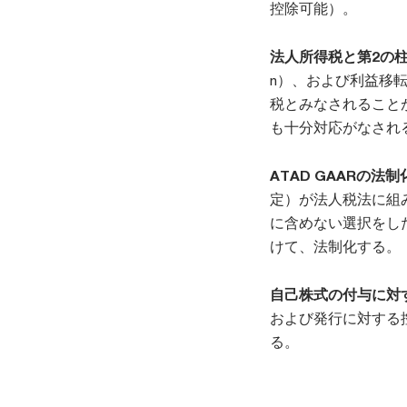
控除可能）。
法人所得税と第2の柱
n）、および利益移
税とみなされること
も十分対応がなされ
ATAD GAARの法制
定）が法人税法に組み
に含めない選択をした
けて、法制化する。
自己株式の付与に対す
および発行に対する
る。