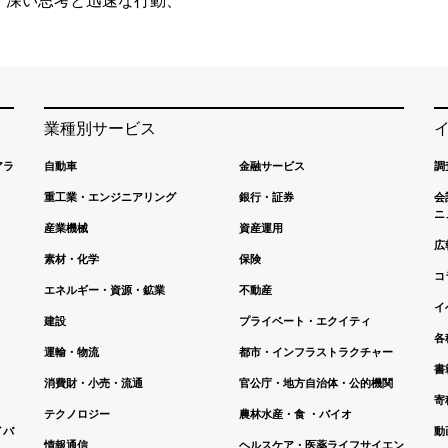
業種別サービス
アラ
自動車
金融サービス
調
重工業・エンジニアリング
銀行・証券
会
ニ
産業機械
資産運用
広
素材・化学
保険
コ
エネルギー・資源・鉱業
不動産
イ
建設
プライベート・エクイティ
各
運輸・物流
都市・インフラストラクチャー
書
消費財・小売・流通
官公庁・地方自治体・公的機関
寄
テクノロジー
農林水産・食 ・バイオ
イバ
動
情報通信
ヘルスケア・医薬ライフサイエン