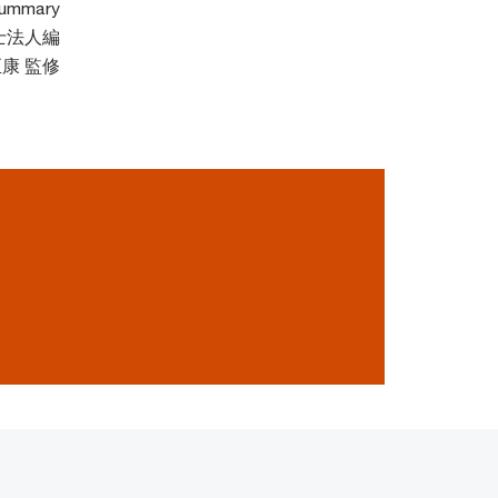
ummary
士法人編
至康 監修