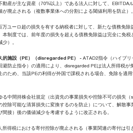
動産が主な資産（70%以上）である法人に対して、EBITDA
値が廃止される（複数事業体への分割による閾値利用を防止）
百万ユーロ超の損失を有する納税者に対して、新たな債務免除
。本制度では、前年度の損失を超える債務免除益は完全に免税
減少）。
設（PE）（disregarded PE） -
ATAD2指令（ハイブ
防止指令）の適用により、disregarded PEは法人所得税が
止のため、当該PEの利得が外国で課税される場合、免除を適用
。
ゆる中間持株会社規定（出資先の事業損失や控除不可の損失（sale
社の控除可能な清算損失に変換するのを防止）について、解散事
び間接）後の価値減少を考慮するように改正される。
人所得税における寄付控除が廃止される（事業関連の寄付は引