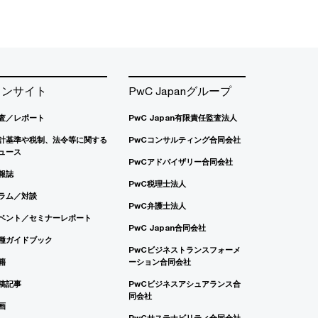
インサイト
PwC Japanグループ
査／レポート
PwC Japan有限責任監査法人
計基準や税制、法令等に関する
PwCコンサルティング合同会社
ュース
PwCアドバイザリー合同会社
報誌
PwC税理士法人
ラム／対談
PwC弁護士法人
ベント／セミナーレポート
PwC Japan合同会社
種ガイドブック
PwCビジネストランスフォーメ
籍
ーション合同会社
稿記事
PwCビジネスアシュアランス合
同会社
画
PwCサステナビリティ合同会社