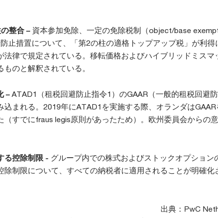
の整合 –
資本参加免除、一定の免除税制（object/base exempt
転防止措置について、「第2の柱の適格トップアップ税」が利得
が法律で規定されている。移転価格およびハイブリッドミスマ
るものと解釈されている。
化 –
ATAD1（租税回避防止指令1）のGAAR（一般的租税回避
込まれる。2019年にATAD1を実施する際、オランダはGAA
（すでにfraus legis原則があったため）。欧州委員会からの
る控除制限 -
グループ内での株式およびストックオプション
控除制限について、すべての納税者に適用されることが明確化
出典：PwC Nethe