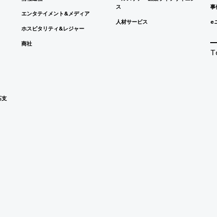
ス
事
エンタテイメント&メディア
人材サービス
e
ホスピタリティ&レジャー
商社
T
応支