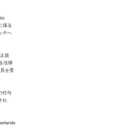
io
に係る
ッチへ
防止規
Rを法律
意見を受
の付与
され
rlands