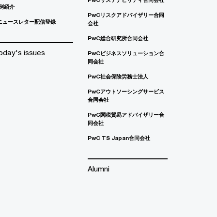
例紹介
PwCリスクアドバイザリー合同
ニュースレター配信登録
会社
PwC総合研究所合同会社
oday's issues
PwCビジネスソリューション合
同会社
PwC社会保険労務士法人
PwCアウトソーシングサービス
合同会社
PwC関税貿易アドバイザリー合
同会社
PwC TS Japan合同会社
Alumni