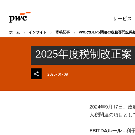
Skip
Skip
to
to
サービス
content
footer
ホーム
インサイト
寄稿記事
PwCのBEPS関連の税務専門誌掲
2025年度税制改正
2025-01-09
2024年9月17日
人税関連の項目とし
EBITDAルール -
利子