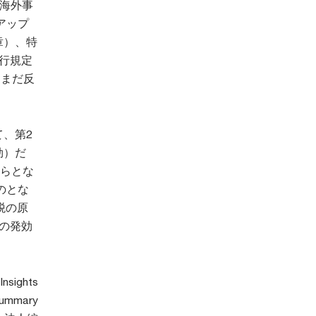
び海外事
アップ
章）、特
移行規定
、まだ反
て、第2
効）だ
からとな
のとな
税の原
日の発効
nsights
mmary