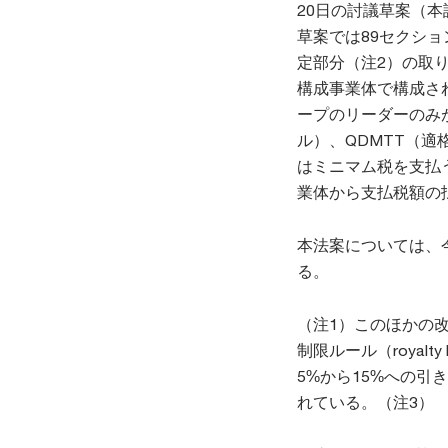
20日の討議草案（本
草案では89セクシ
定部分（注2）の取
構成事業体で構成さ
ープのリーダーのみが
ル）、QDMTT（
はミニマム税を支払
業体から支払税額の
本法案については、
る。
（注1）このほかの
制限ルール（royalt
5%から15%への引
れている。（注3）