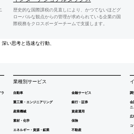
ニ
歴史的な国際課税の見直しにより、かつてないほどグ
ローバルな観点からの管理が求められている企業の国
際税務をクロスボーダーチームで支援します。
、深い思考と迅速な行動、
業種別サービス
アラ
自動車
金融サービス
調
重工業・エンジニアリング
銀行・証券
会
ニ
産業機械
資産運用
広
素材・化学
保険
コ
エネルギー・資源・鉱業
不動産