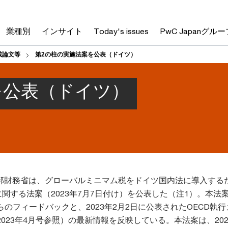
業種別
インサイト
Today's issues
PwC Japanグルー
載論文等
第2の柱の実施法案を公表（ドイツ）
を公表（ドイツ）
、連邦財務省は、グローバルミニマム税をドイツ国内法に導入する
関する法案（2023年7月7日付け）を公表した（注1）。本法
のフィードバックと、2023年2月2日に公表されたOECD執
023年4月号参照）の最新情報を反映している。本法案は、202