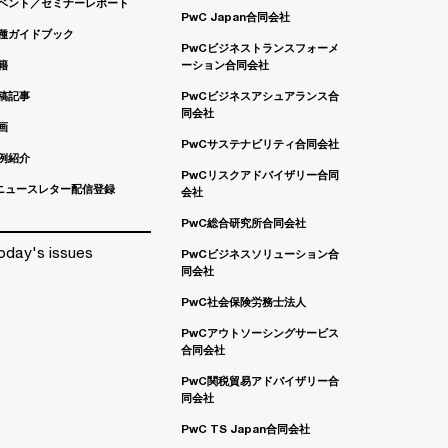
ベント／セミナーレポート
PwC Japan合同会社
種ガイドブック
PwCビジネストランスフォーメ
籍
ーション合同会社
稿記事
PwCビジネスアシュアランス合
同会社
画
PwCサステナビリティ合同会社
例紹介
PwCリスクアドバイザリー合同
ニュースレター配信登録
会社
PwC総合研究所合同会社
oday's issues
PwCビジネスソリューション合
同会社
PwC社会保険労務士法人
PwCアウトソーシングサービス
合同会社
PwC関税貿易アドバイザリー合
同会社
PwC TS Japan合同会社