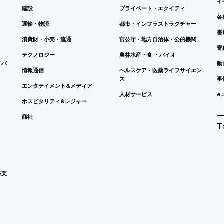
イ
建設
プライベート・エクイティ
各
運輸・物流
都市・インフラストラクチャー
書
消費財・小売・流通
官公庁・地方自治体・公的機関
寄
テクノロジー
農林水産・食 ・バイオ
イバ
動
情報通信
ヘルスケア・医薬ライフサイエン
ス
事
エンタテイメント&メディア
人材サービス
e
ホスピタリティ&レジャー
商社
T
応支