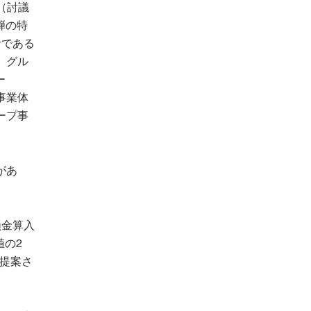
（討議
弾の特
者である
、グル
ー
事業体
ープ事
があ
損金算入
値の2
が提案さ