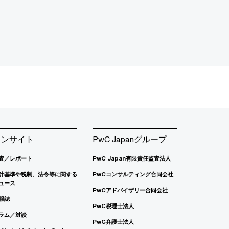
インサイト
PwC Japanグループ
査／レポート
PwC Japan有限責任監査法人
計基準や税制、法令等に関する
PwCコンサルティング合同会社
ュース
PwCアドバイザリー合同会社
報誌
PwC税理士法人
ラム／対談
PwC弁護士法人