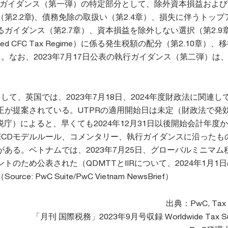
執行ガイダンス（第一弾）の特定部分として、除外資本損益およ
第2.2章)、債務免除の取扱い（第2.4章）、損失に伴うトップ
ガイダンス（第2.7章）、資本損益を除外しない選択（第2.9
ded CFC Tax Regime）に係る発生税額の配分（第2.10章）、
。なお、2023年7月17日公表の執行ガイダンス（第二弾）は
して、英国では、2023年7月18日、2024年度財政法に関連し
正が提案されている。UTPRの適用開始日は未定（財政法で発
税庁）によると、早くても2024年12月31日以後開始会計年度
OECDモデルルール、コメンタリー、執行ガイダンスに沿ったも
ある。ベトナムでは、2023年7月25日、グローバルミニマム
トのため公表された（QDMTTとIIRについて、2024年1月1
e: PwC Suite/PwC Vietnam NewsBrief）
出典：PwC, Tax I
「月刊 国際税務」2023年9月号収録 Worldwide Tax Su