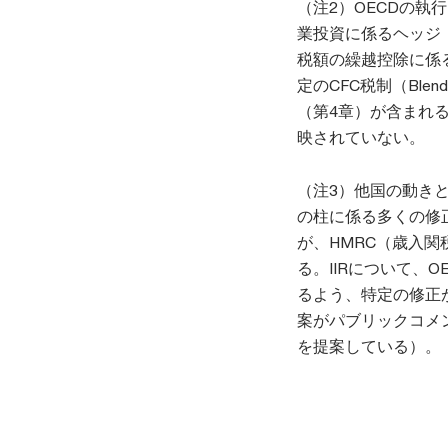
（注2）OECDの
業投資に係るヘッジ（
税額の繰越控除に係る
定のCFC税制（Blen
（第4章）が含まれる
映されていない。
（注3）他国の動きと
の柱に係る多くの修
が、HMRC（歳入関
る。IIRについて、
るよう、特定の修正が
案がパブリックコメン
を提案している）。（Sourc