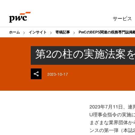
Skip
Skip
to
to
サービス
content
footer
ホーム
インサイト
寄稿記事
PwCのBEPS関連の税務専門誌掲
第2の柱の実施法案
2023-10-17
2023年7月11日
U理事会指令の実施に
まざまな業界団体から
ンスの第一弾（本誌2