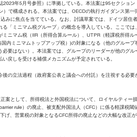
誌2023年5月号参照）に準拠している。本法案は95セクション
ョン）で構成される。本法案では、OECDの執行ガイダンス第一
り込みに焦点を当てている。なお、討議草案では、ドイツ居住
れる「ミニマム税グループ」の概念を導入している。ここでは
ミニマム税（IIR（所得合算ルール）、UTPR（軽課税所得ル
適格国内ミニマムトップアップ税）)の対象になる（他のグループ
う必要はない）。本法案では、グループのリーダーが他のグル
払い戻しを受ける補償メカニズムが予定されている。
今後の立法過程（政府案公表と議会への付託）を注視する必要
改正案として、所得税法と外国税法について、ロイヤルティー
y barrier rule）の廃止、被支配外国法人（CFC）に係る軽課税閾
き下げ、営業税の対象となるCFC所得の廃止などの大幅な改正