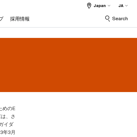
Japan
JA
Search
プ
採用情報
ためのE
案は、さ
行ガイダ
3年3月