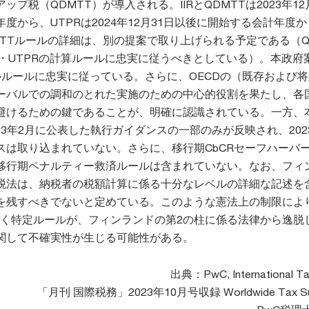
プ税（QDMTT）が導入される。IIRとQDMTTは2023年12
度から、UTPRは2024年12月31日以後に開始する会計年度
TTルールの詳細は、別の提案で取り上げられる予定である（Q
R・UTPRの計算ルールに忠実に従うべきとしている）。本政府
デルルールに忠実に従っている。さらに、OECDの（既存および
ーバルでの調和のとれた実施のための中心的役割を果たし、各
避けるための鍵であることが、明確に認識されている。一方、
023年2月に公表した執行ガイダンスの一部のみが反映され、202
スは取り込まれていない。さらに、移行期CbCRセーフハーバ
移行期ペナルティー救済ルールは含まれていない。なお、フィ
税法は、納税者の税額計算に係る十分なレベルの詳細な記述を
を残すべきでないと定めている。このような憲法上の制限により
づく特定ルールが、フィンランドの第2の柱に係る法律から逸脱
関して不確実性が生じる可能性がある。
出典：PwC, International T
「月刊 国際税務」2023年10月号収録 Worldwide Tax S