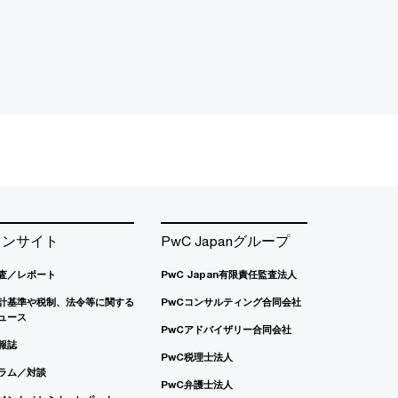
インサイト
PwC Japanグループ
査／レポート
PwC Japan有限責任監査法人
計基準や税制、法令等に関する
PwCコンサルティング合同会社
ュース
PwCアドバイザリー合同会社
報誌
PwC税理士法人
ラム／対談
PwC弁護士法人