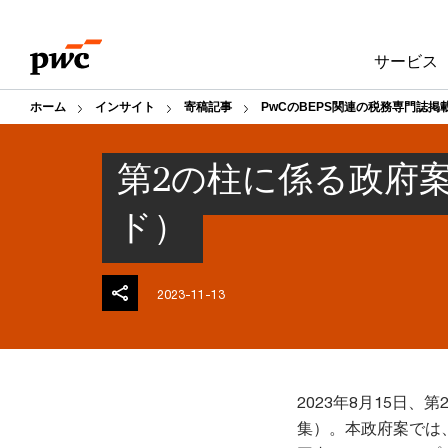
Skip
Skip
to
to
サービス
content
footer
ホーム
インサイト
寄稿記事
PwCのBEPS関連の税務専門誌掲
第2の柱に係る政府
ド）
2023-11-13
2023年8月15日
集）。本政府案では、