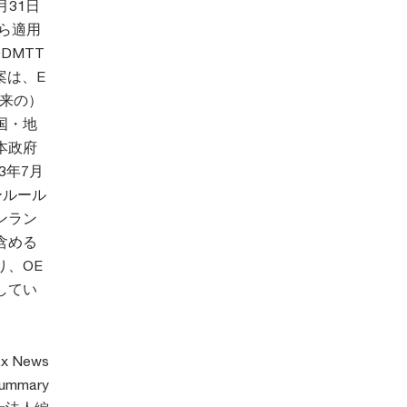
月31日
から適用
DMTT
案は、E
将来の）
国・地
本政府
3年7月
ールール
ンラン
含める
、OE
してい
ax News
ummary