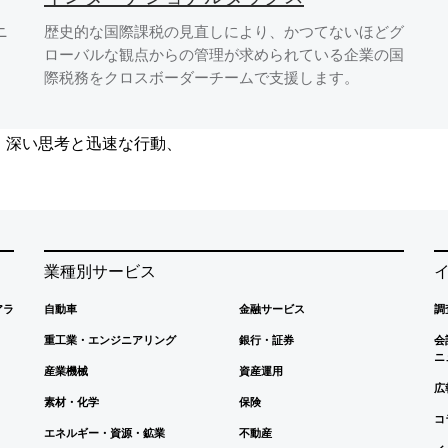
ニ
歴史的な国際課税の見直しにより、かつてないほどグ
ローバルな観点からの管理が求められている企業の国
際税務をクロスボーダーチームで支援します。
、深い思考と迅速な行動、
業種別サービス
アラ
自動車
金融サービス
調
重工業・エンジニアリング
銀行・証券
会
ニ
産業機械
資産運用
広
素材・化学
保険
コ
エネルギー・資源・鉱業
不動産