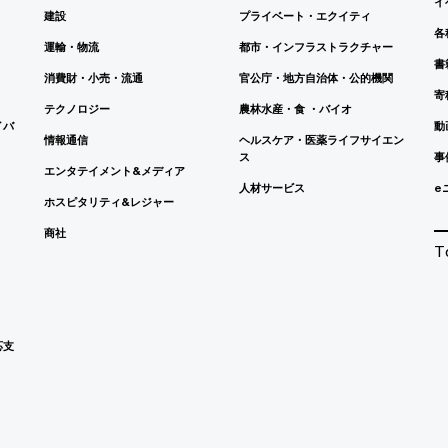
イ
建設
プライベート・エクイティ
各
運輸・物流
都市・インフラストラクチャー
書
消費財・小売・流通
官公庁・地方自治体・公的機関
寄
テクノロジー
農林水産・食 ・バイオ
イバ
動
情報通信
ヘルスケア・医薬ライフサイエン
ス
事
エンタテイメント&メディア
人材サービス
e
ホスピタリティ&レジャー
商社
T
応支