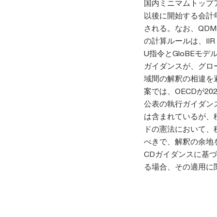
国内ミニマムトップアッ
以後に開始する会計年
される。なお、QDM
の計算ルールは、II
U指令とGloBEモ
ガイダンスが、グロ
域間の解釈の相違を
案では、OECDが2
公表の執行ガイダン
は含まれているが、
ドの憲法において、
べきで、解釈の余地
CDガイダンスに基
る場合、その適用に