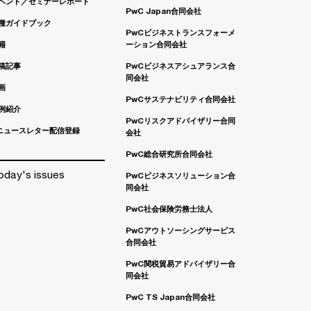
ベント／セミナーレポート
PwC Japan合同会社
種ガイドブック
PwCビジネストランスフォーメ
籍
ーション合同会社
稿記事
PwCビジネスアシュアランス合
同会社
画
PwCサステナビリティ合同会社
例紹介
PwCリスクアドバイザリー合同
ニュースレター配信登録
会社
PwC総合研究所合同会社
oday's issues
PwCビジネスソリューション合
同会社
PwC社会保険労務士法人
PwCアウトソーシングサービス
合同会社
PwC関税貿易アドバイザリー合
同会社
PwC TS Japan合同会社