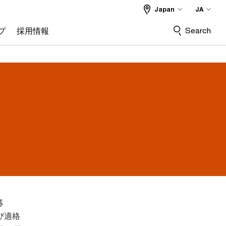
Japan
JA
Search
プ
採用情報
募
び適格