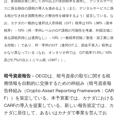
ば、多国籍企業に対して25%以上の実効税率を適用し、デジタルサービ
スに係る独自の課税の導入を進めるよう（また、デジタルサービスに係
る税が引き続き国際先例との整合性を確保するよう）提言している。な
お、カナダの一般的な連邦法人所得税（CIT）税率は15%（38%（基本
税率）－10%（州・準州レベルのCIT課税の可能性を考慮。外国法域に
係る課税所得には適用なし）－13%（一般税率控除／製造・加工業に係
る控除））であり、州・準州のCIT（連邦CIT上、損金不算入）税率は
かなり異なっている（なお、オンタリオ州では、CIT税率11.5%／10%
及び2.7%の法人ミニマム税（CMT））。
暗号資産報告 -
OECDは、暗号資産の取引に関する税
務情報を自動的に交換するための枠組み（暗号資産報
告枠組み（Crypto-Asset Reporting Framework：CAR
F））を策定している。本予算案では、カナダにおける
CARFの導入を提案している。新しい報告規定では、カ
ナダに居住して、あるいはカナダで事業を営んでお