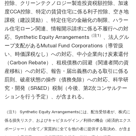
控除、クリーンテクノロジー製造投資税額控除、加速
度CCA控除、特定の賃貸住宅に係る利子控除、空き地
課税（建設奨励）、特定住宅の金融化の制限、ハラー
ル住宅ローン関連、情報開示請求に係る不履行への対
（注1）
応、Synthetic Equity Arrangements
、法人グル
ープ支配があるMutual Fund Corporations（導管扱
い、時価課税なし）への対応、中小企業向け炭素還付
（Carbon Rebate）、租税債務の回避（関連者間の資
産移転）への対応、報告・届出義務のある取引に係る
罰則、破産状態の操作（債務免除）への対応、科学研
究・開発（SR&ED）税制（今後、第2次コンサルテー
ションを行う予定）、が含まれる。
（注1） Synthetic Equity Arrangementsには、配当受領者が、株式に
係る損失リスク、およびキャピタルゲイン／利得の機会（経済的エクス
ポージャー）の全て／実質的に全てを他の者に提供する取決め、が含ま