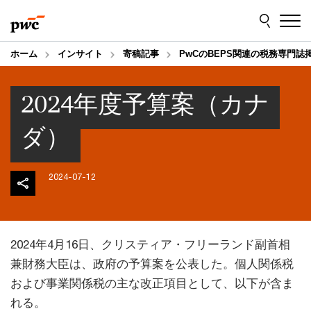
Skip
Skip
to
to
content
footer
ホーム
インサイト
寄稿記事
PwCのBEPS関連の税務専門誌
2024年度予算案（カナ
ダ）
2024-07-12
2024年4月16日、クリスティア・フリーランド副首相
兼財務大臣は、政府の予算案を公表した。個人関係税
および事業関係税の主な改正項目として、以下が含ま
れる。