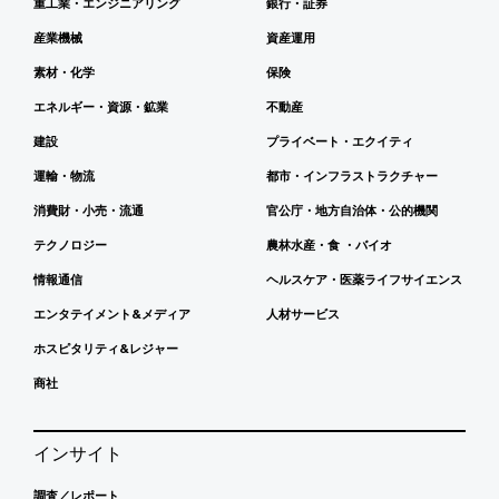
重工業・エンジニアリング
銀行・証券
産業機械
資産運用
素材・化学
保険
エネルギー・資源・鉱業
不動産
建設
プライベート・エクイティ
運輸・物流
都市・インフラストラクチャー
消費財・小売・流通
官公庁・地方自治体・公的機関
テクノロジー
農林水産・食 ・バイオ
情報通信
ヘルスケア・医薬ライフサイエンス
エンタテイメント&メディア
人材サービス
ホスピタリティ&レジャー
商社
インサイト
調査／レポート