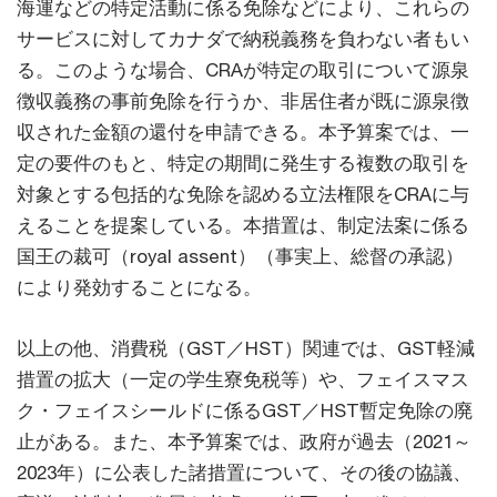
海運などの特定活動に係る免除などにより、これらの
サービスに対してカナダで納税義務を負わない者もい
る。このような場合、CRAが特定の取引について源泉
徴収義務の事前免除を行うか、非居住者が既に源泉徴
収された金額の還付を申請できる。本予算案では、一
定の要件のもと、特定の期間に発生する複数の取引を
対象とする包括的な免除を認める立法権限をCRAに与
えることを提案している。本措置は、制定法案に係る
国王の裁可（royal assent）（事実上、総督の承認）
により発効することになる。
以上の他、消費税（GST／HST）関連では、GST軽減
措置の拡大（一定の学生寮免税等）や、フェイスマス
ク・フェイスシールドに係るGST／HST暫定免除の廃
止がある。また、本予算案では、政府が過去（2021～
2023年）に公表した諸措置について、その後の協議、